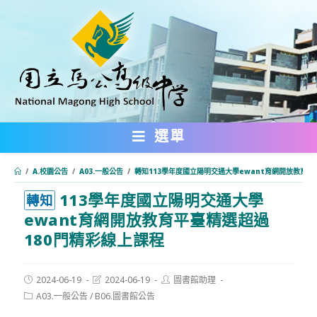
跳
轉
至
主
要
內
選單
容
/
A.校園公告
/
A03.一般公告
/
轉知113學年度國立陽明交通大學ewant育網開放教育平
113學年度國立陽明交通大學
:::
轉知
ewant育網開放教育平臺精選超過
180門精彩線上課程
Post
Post
Post
2024-06-19
2024-06-19
圖書館助理
published:
last
author:
Post
A03.一般公告
/
B06.圖書館公告
modified:
category: