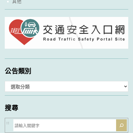
其他
公告類別
分
類
搜尋
搜
:::