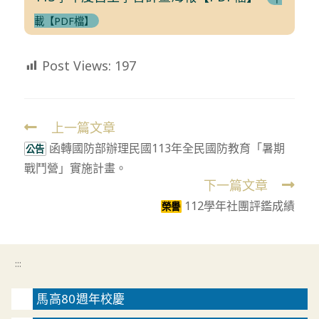
載【PDF檔】
Post Views:
197
上一篇文章
Read
函轉國防部辦理民國113年全民國防教育「暑期
more
公告
戰鬥營」實施計畫。
articles
下一篇文章
112學年社團評鑑成績
榮譽
:::
馬高80週年校慶