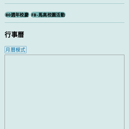
尋
80週年校慶
FB-馬高校園活動
行事曆
月曆模式
內嵌行事曆為視覺預覽，完整行事曆內容請使用