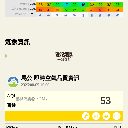
氣象資訊
澎湖縣
一週氣象
內嵌空氣品質小工具為視覺預覽，完整即時空氣