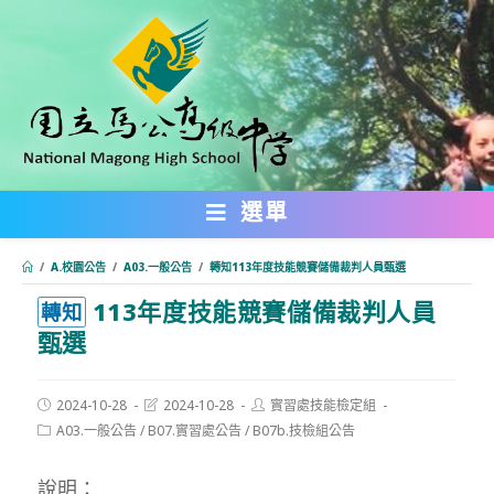
跳
轉
至
主
要
內
選單
容
/
A.校園公告
/
A03.一般公告
/
轉知113年度技能競賽儲備裁判人員甄選
113年度技能競賽儲備裁判人員
:::
轉知
甄選
Post
Post
Post
2024-10-28
2024-10-28
實習處技能檢定組
published:
last
author:
Post
A03.一般公告
/
B07.實習處公告
/
B07b.技檢組公告
modified:
category:
說明：