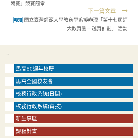
競賽」競賽簡章
articles
下一篇文章
國立臺灣師範大學教育學系擬辦理「第十七屆師
轉知
大教育營—越育計劃」 活動
:::
馬高80週年校慶
馬高全國校友會
校務行政系統(日間)
校務行政系統(實技)
新生專區
課程計畫