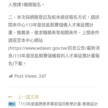
人限擇1職類報名。
二、本次採網路登記及紙本遞送報名方式，請詳
閱本中心113年度技能競賽儲備人才庫延攬計
畫、推薦表、徵求職類表等相關表件，上開表件
請逕至本中心網站
(https://www.wdasec.gov.tw/訊息公告/最新消
息/113年度技能競賽儲備裁判人才庫延攬計畫報
名)下載。
Post Views:
247
上一篇文章
Read
「113年度遴聘業界專家協同教學計畫-教案設計
more
轉知