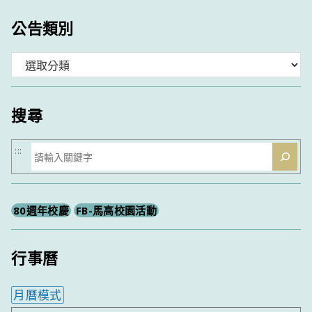
公告類別
分
類
搜尋
搜
:::
尋
80週年校慶
FB-馬高校園活動
行事曆
月曆模式