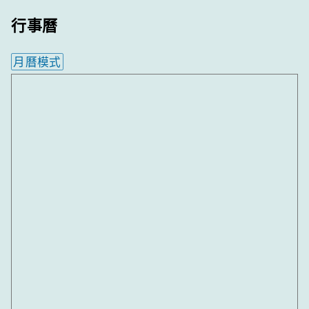
行事曆
月曆模式
內嵌行事曆為視覺預覽，完整行事曆內容請使用