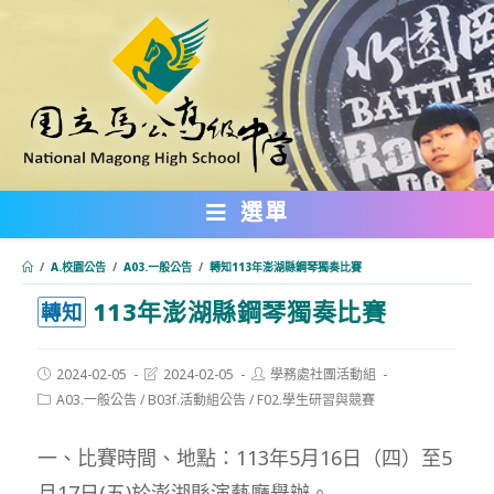
跳
轉
至
主
要
內
選單
容
/
A.校園公告
/
A03.一般公告
/
轉知113年澎湖縣鋼琴獨奏比賽
113年澎湖縣鋼琴獨奏比賽
:::
轉知
Post
Post
Post
2024-02-05
2024-02-05
學務處社團活動組
published:
last
author:
Post
A03.一般公告
/
B03f.活動組公告
/
F02.學生研習與競賽
modified:
category:
一、比賽時間、地點：113年5月16日（四）至5
月17日(五)於澎湖縣演藝廳舉辦。