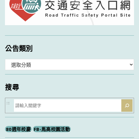
公告類別
分
類
搜尋
搜
:::
尋
80週年校慶
FB-馬高校園活動