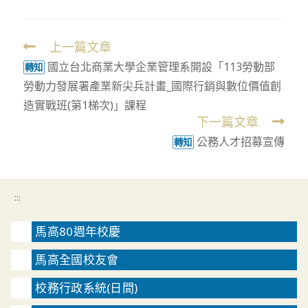
上一篇文章
Read
國立台北商業大學企業管理系開設「113勞動部
more
轉知
勞動力發展署產業新尖兵計畫_國際行銷與數位價值創
articles
造實戰班(第1梯次)」課程
下一篇文章
公務人才招募宣傳
轉知
:::
馬高80週年校慶
馬高全國校友會
校務行政系統(日間)