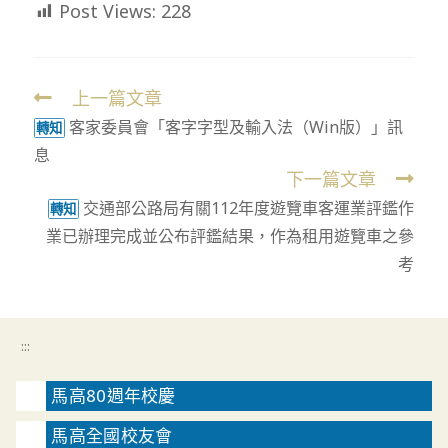
Post Views:
228
上一篇文章
Read
客家委員會「客字字型及輸入法（Win版）」訊
more
轉知
息
articles
下一篇文章
交通部公路局有關112年度遊覽車客運業評鑑作
轉知
業已辦理完成並公布評鑑結果，作為租用遊覽車之參
考
:::
馬高80週年校慶
馬高全國校友會