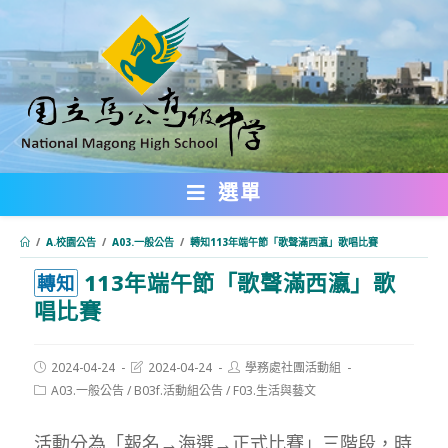
跳
轉
至
主
要
內
選單
容
/
A.校園公告
/
A03.一般公告
/
轉知113年端午節「歌聲滿西瀛」歌唱比賽
113年端午節「歌聲滿西瀛」歌
:::
轉知
唱比賽
Post
Post
Post
2024-04-24
2024-04-24
學務處社團活動組
published:
last
author:
Post
A03.一般公告
/
B03f.活動組公告
/
F03.生活與藝文
modified:
category:
活動分為「報名→海選→正式比賽」三階段，時