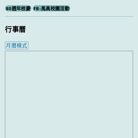
80週年校慶
FB-馬高校園活動
行事曆
月曆模式
內嵌行事曆為視覺預覽，完整行事曆內容請使用