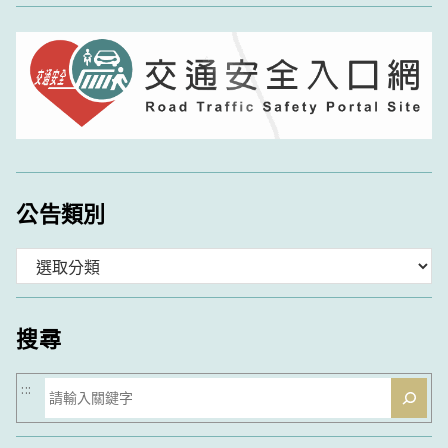
公告類別
分
類
搜尋
搜
:::
尋