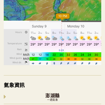
氣象資訊
澎湖縣
一週氣象