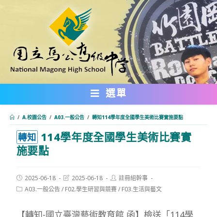
跳
轉
至
主
要
內
選單
容
/
A.校園公告
/
A03.一般公告
/
轉知114學年度全國學生美術比賽實施要點
114學年度全國學生美術比賽實
:::
轉知
施要點
Post
Post
Post
2025-06-18
2025-06-18
註冊組幹事
published:
last
author:
Post
A03.一般公告
/
F02.學生研習與競賽
/
F03.生活與藝文
modified:
category:
【轉知-國立臺灣藝術教育館 函】檢送「114學