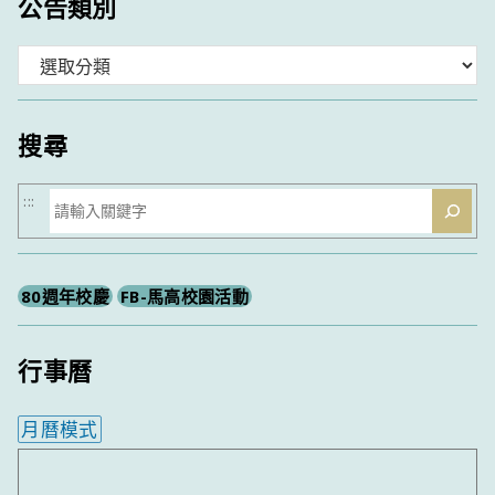
公告類別
分
類
搜尋
搜
:::
尋
80週年校慶
FB-馬高校園活動
行事曆
月曆模式
內嵌行事曆為視覺預覽，完整行事曆內容請使用