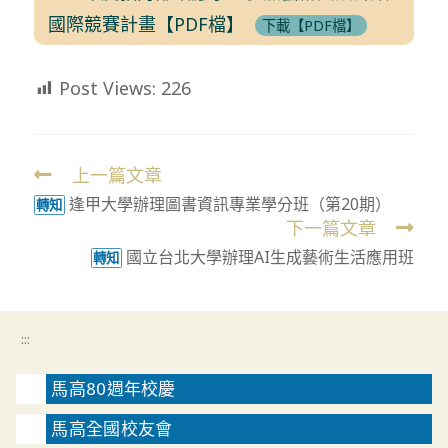
國際競賽計畫【PDF檔】
下載【PDF檔】
Post Views:
226
上一篇文章
Read
逢甲大學辦理圖書資訊專業學分班（第20期）
more
轉知
下一篇文章
articles
國立台北大學辦理AI生成藝術生活應用班
轉知
:::
馬高80週年校慶
馬高全國校友會