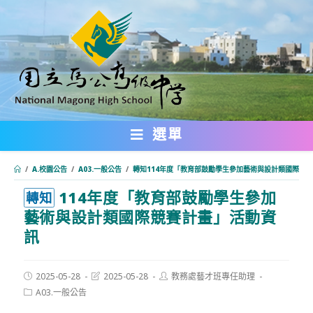
跳
轉
至
主
要
內
選單
容
/
A.校園公告
/
A03.一般公告
/
轉知114年度「教育部鼓勵學生參加藝術與設計類國際競
114年度「教育部鼓勵學生參加
:::
轉知
藝術與設計類國際競賽計畫」活動資
訊
Post
Post
Post
2025-05-28
2025-05-28
教務處藝才班專任助理
published:
last
author:
Post
A03.一般公告
modified:
category: