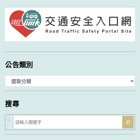
公告類別
分
類
搜尋
搜
:::
尋