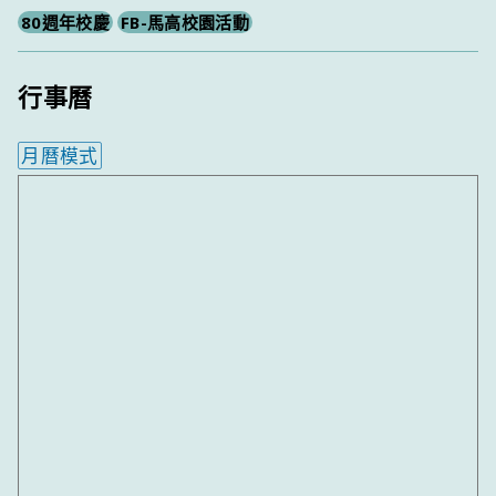
80週年校慶
FB-馬高校園活動
行事曆
月曆模式
內嵌行事曆為視覺預覽，完整行事曆內容請使用