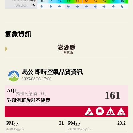
氣象資訊
澎湖縣
一週氣象
內嵌空氣品質小工具為視覺預覽，完整即時空氣