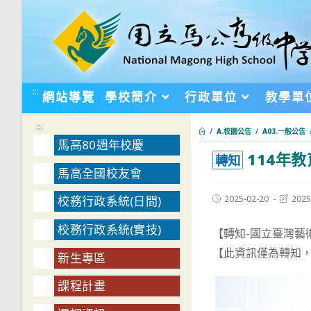
跳
轉
至
主
要
:::
網站導覽
學校簡介
行政單位
教學單
內
容
:::
/
A.校園公告
/
A03.一般公告
馬高80週年校慶
114年
:::
轉知
馬高全國校友會
Post
Post
2025-02-20
2025
校務行政系統(日間)
published:
last
modifie
校務行政系統(實技)
【轉知-國立臺灣藝
【此資訊僅為轉知
新生專區
課程計畫