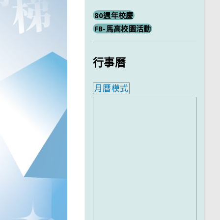
80週年校慶
FB-馬高校園活動
行事曆
月曆模式
內嵌行事曆為視覺預覽，完