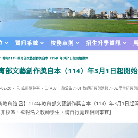
位
資訊系統
校務章則
招生升學資訊
/
轉知114年教育部文藝創作獎自本（114）年3月1日起開始徵件
教育部文藝創作獎自本（114）年3月1日起開
Post
Post
-02-20
註冊組幹事
A03.一般公告
/
F01.教師研習與進修
/
F02.學生研習
author:
category:
d:
術教育館 函】114年教育部文藝創作獎自本（114）年3月1日
，非校派，欲報名之教師學生，請自行處理相關事宜】