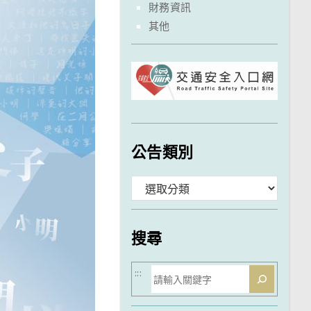
財務資訊
其他
公告類別
分
類
搜尋
搜
:::
尋