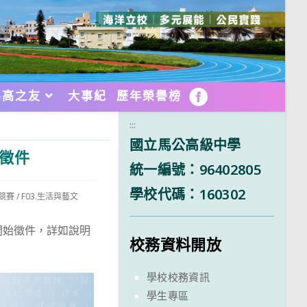
馬高之友
大事紀
歷年榮譽榜
FB
:::
國立馬公高級中學
始徵件
統一編號：96402805
學校代碼：160302
與競賽
/
F03.生活與藝文
起開始徵件，詳如說明
校務資料開放
學校校務資訊
學生專區