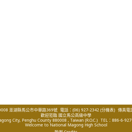
008 澎湖縣馬公市中華路369號
電話：(06) 927-2342
(分機表)
傳真電話：
歡迎蒞臨 國立馬公高級中學
ong City, Penghu County 880008 , Taiwan (R.O.C.)
TEL：886-6-927
Welcome to National Magong High School
致謝 Credits