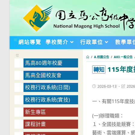
跳
轉
至
主
要
:::
網站導覽
學校簡介
行政單位
教學單
內
容
:::
/
A.校園公告
/
A03.一般公告
馬高80週年校慶
115年
:::
轉知
馬高全國校友會
Post
Post
2026-03-13
2026
校務行政系統(日間)
published:
last
modifie
校務行政系統(實技)
一、有關115年度
新生專區
(一)辦理職類：
課程計畫
１、全國技能競賽：
藝術、雲端運算、網