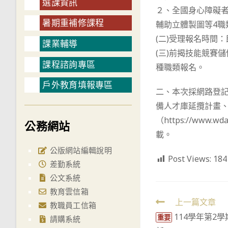
選課資訊
２、全國身心障礙者
暑期重補修課程
輔助立體製圖等4職
(二)受理報名時間：
課業輔導
(三)前揭技能競賽
課程諮詢專區
種職類報名。
戶外教育填報專區
二、本次採網路登記
備人才庫延攬計畫
（https://ww
公務網站
載。
公版網站編輯說明
Post Views:
184
差勤系統
公文系統
教育雲信箱
Read
上一篇文章
教職員工信箱
114學年第2學
more
重要
請購系統