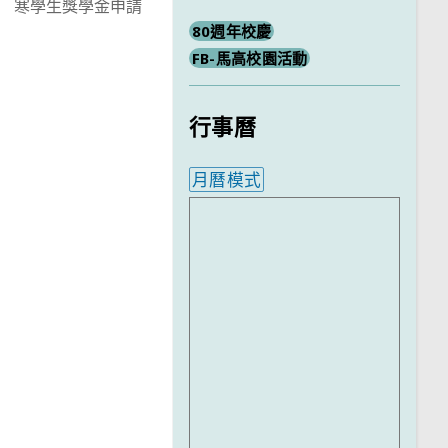
寒學生獎學金申請
80週年校慶
FB-馬高校園活動
行事曆
月曆模式
內嵌行事曆為視覺預覽，完