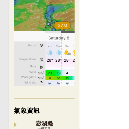
氣象資訊
澎湖縣
一週氣象