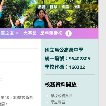
馬高之友
大事紀
歷年榮譽榜
FB
:::
國立馬公高級中學
統一編號：96402805
學校代碼：160302
：
校務資料開放
學校校務資訊
4.0、3D數位遊戲
學生專區
職類。