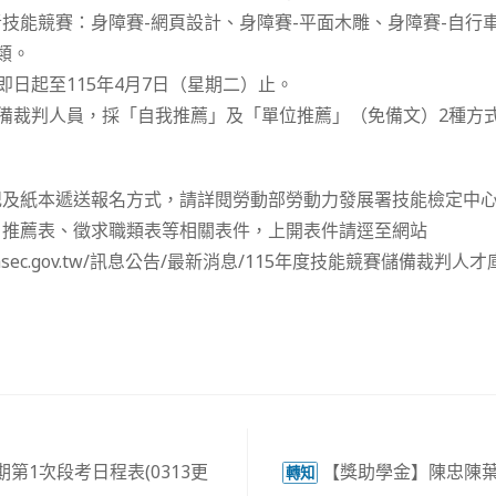
技能競賽：身障賽-網頁設計、身障賽-平面木雕、身障賽-自行
類。
即日起至115年4月7日（星期二）止。
儲備裁判人員，採「自我推薦」及「單位推薦」（免備文）2種方
及紙本遞送報名方式，請詳閱勞動部勞動力發展署技能檢定中心
、推薦表、徵求職類表等相關表件，上開表件請逕至網站
w.wdasec.gov.tw/訊息公告/最新消息/115年度技能競賽儲備裁
期第1次段考日程表(0313更
【獎助學金】陳忠陳葉
轉知