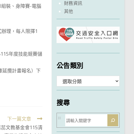
財務資訊
車組裝、身障賽-電腦
其他
式辦理，每人限擇1
115年度技能競賽儲
公告類別
判人才庫延攬計畫報名）下
分
類
搜尋
搜
:::
下一篇文章
蕊文教基金會115清
尋