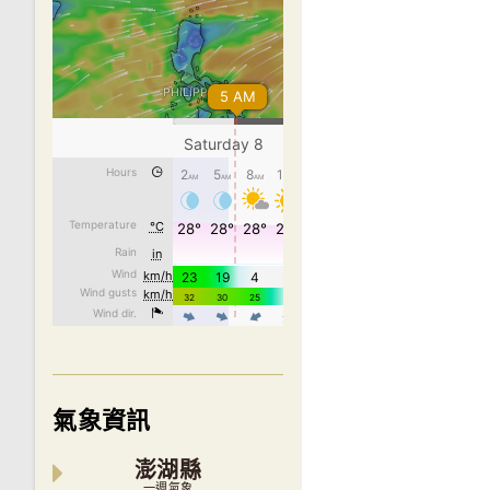
氣象資訊
澎湖縣
一週氣象