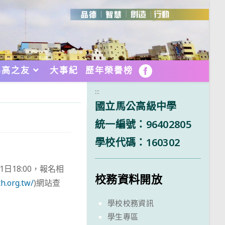
馬高之友
大事紀
歷年榮譽榜
FB
:::
國立馬公高級中學
統一編號：96402805
學校代碼：160302
18:00，報名相
校務資料開放
th.org.tw/
)網站查
學校校務資訊
學生專區