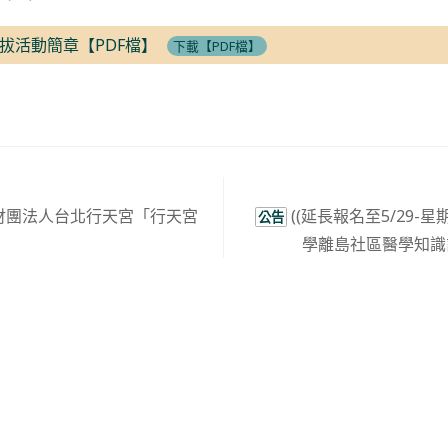
拔活動簡章【PDF檔】
下載【PDF檔】
財團法人台北行天宮「行天宮
((延長報名至5/29-
公告
」
學離島社區醫學知識