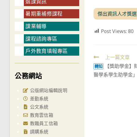
選課資訊
暑期重補修課程
傑出資訊人才獎選
課業輔導
Post Views:
80
課程諮詢專區
戶外教育填報專區
Read
上一篇文章
【獎助學金】
more
轉知
公務網站
醫學系學生助學金
articles
公版網站編輯說明
差勤系統
公文系統
教育雲信箱
教職員工信箱
請購系統