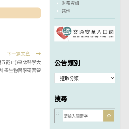
財務資訊
其他
下一篇文章
公告類別
星期五截止))臺北醫學大
計畫生物醫學研習營
分
類
搜尋
搜
:::
尋