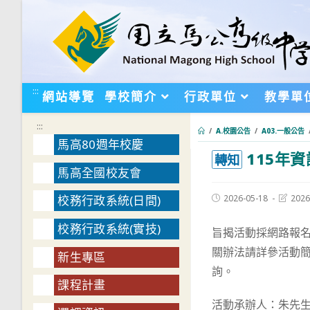
跳
轉
至
主
要
:::
網站導覽
學校簡介
行政單位
教學單
內
容
:::
/
A.校園公告
/
A03.一般公告
馬高80週年校慶
115年
:::
轉知
馬高全國校友會
Post
Post
2026-05-18
2026
校務行政系統(日間)
published:
last
modifie
校務行政系統(實技)
旨揭活動採網路報名
關辦法請詳參活動簡
新生專區
詢。
課程計畫
活動承辦人：朱先生 (0