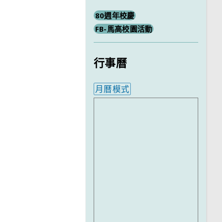
80週年校慶
FB-馬高校園活動
行事曆
月曆模式
內嵌行事曆為視覺預覽，完