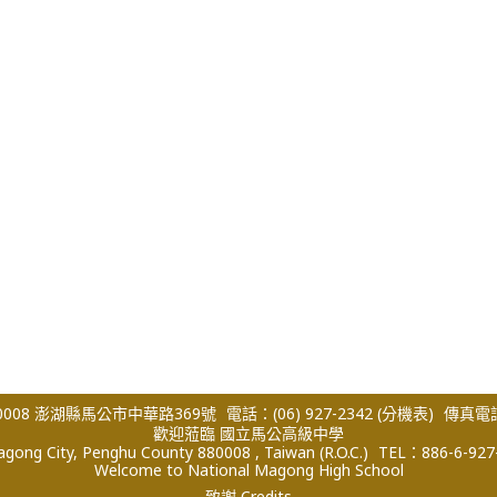
008 澎湖縣馬公市中華路369號
電話：(06) 927-2342
(分機表)
傳真電話：
歡迎蒞臨 國立馬公高級中學
ong City, Penghu County 880008 , Taiwan (R.O.C.)
TEL：886-6-927
Welcome to National Magong High School
致謝 Credits