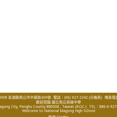
008 澎湖縣馬公市中華路369號
電話：(06) 927-2342
(分機表)
傳真電話：
歡迎蒞臨 國立馬公高級中學
ong City, Penghu County 880008 , Taiwan (R.O.C.)
TEL：886-6-927
Welcome to National Magong High School
致謝 Credits