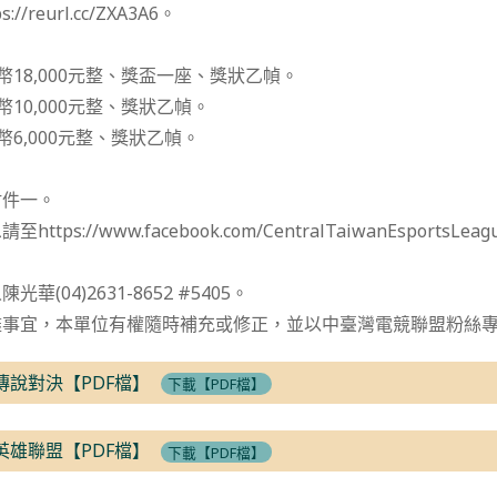
/reurl.cc/ZXA3A6。
：
幣18,000元整、獎盃一座、獎狀乙幀。
幣10,000元整、獎狀乙幀。
幣6,000元整、獎狀乙幀。
附件一。
tps://www.facebook.com/CentralTaiwanEsports
(04)2631-8652 #5405。
盡事宜，本單位有權隨時補充或修正，並以中臺灣電競聯盟粉絲
-傳說對決【PDF檔】
下載【PDF檔】
-英雄聯盟【PDF檔】
下載【PDF檔】