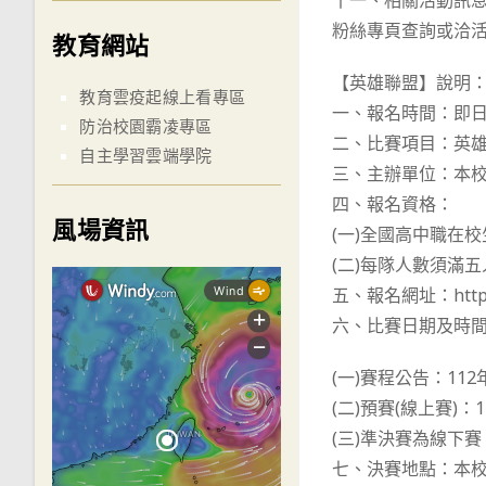
十一、相關活動訊息請至 h
粉絲專頁查詢或洽活動負
教育網站
【英雄聯盟】說明
教育雲疫起線上看專區
一、報名時間：即日起
防治校園霸凌專區
二、比賽項目：英
自主學習雲端學院
三、主辦單位：本
四、報名資格：
風場資訊
(一)全國高中職在校
(二)每隊人數須滿
五、報名網址：https
六、比賽日期及時
(一)賽程公告：112
(二)預賽(線上賽)：1
(三)準決賽為線下賽：
七、決賽地點：本校電