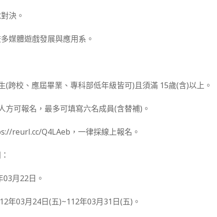
說對決。
校多媒體遊戲發展與應用系。
生(跨校、應屆畢業、專科部低年級皆可)且須滿 15歲(含)以上。
五人方可報名，最多可填寫六名成員(含替補)。
://reurl.cc/Q4LAeb，一律採線上報名。
間：
年03月22日。
12年03月24日(五)~112年03月31日(五)。