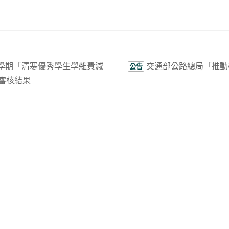
空氣品質資料請開啟
馬公即時空氣品質資訊
。
2學期「清寒優秀學生學雜費減
交通部公路總局「推動
公告
暨審核結果