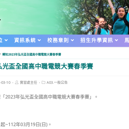
位
資訊系統
校務章則
招生升學資訊
/
轉知2023年弘光盃全國高中職電競大賽春季賽
年弘光盃全國高中職電競大賽春季賽
Post
Post
-03-10
實習處主任
A03.一般公告
author:
category:
d:
「2023年弘光盃全國高中職電競大賽春季賽」。
：
~112年03月19日(日)。