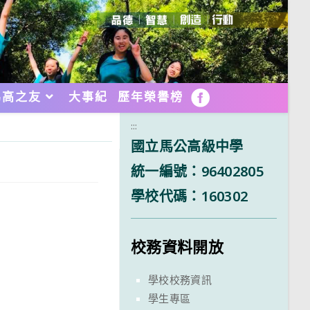
馬高之友
大事紀
歷年榮譽榜
FB
:::
國立馬公高級中學
統一編號：96402805
學校代碼：160302
校務資料開放
學校校務資訊
學生專區