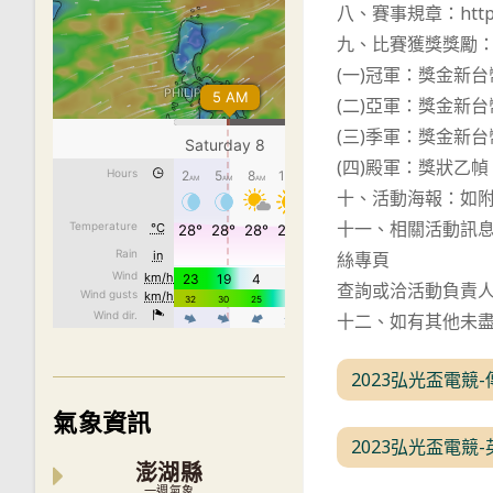
八、賽事規章：https:/
九、比賽獲獎獎勵
(一)冠軍：獎金新台
(二)亞軍：獎金新台
(三)季軍：獎金新台
(四)殿軍：獎狀乙幀
十、活動海報：如
十一、相關活動訊息請至ht
絲專頁
查詢或洽活動負責人陳光華
十二、如有其他未
2023弘光盃電競
氣象資訊
2023弘光盃電競
澎湖縣
一週氣象