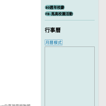
80週年校慶
FB-馬高校園活動
行事曆
月曆模式
內嵌行事曆為視覺預覽，完