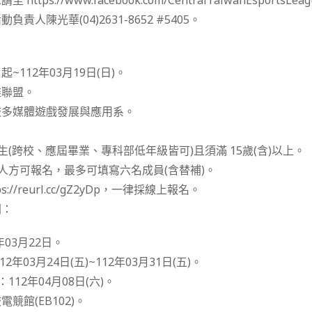
ttps://www.facebook.com/CentralTaiwanEsports
責人陳光華(04)2631-8652 #5405。
：
~112年03月19日(日)。
雄聯盟。
校多媒體遊戲發展與應用系。
生(跨校、應屆畢業、專科部低年級皆可)且須滿 15歲(含)以上。
五人方可報名，最多可填寫六名成員(含替補)。
://reurl.cc/gZ2yDp，一律採線上報名。
間：
年03月22日。
12年03月24日(五)~112年03月31日(五)。
112年04月08日(六)。
競館(EB102)。