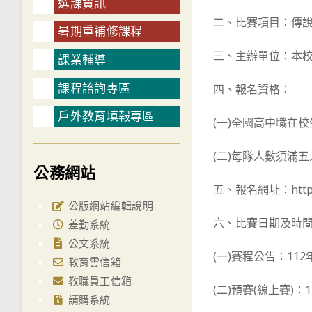
選課資訊
二、比賽項目：傳
暑期重補修課程
三、主辦單位：本
課業輔導
課程諮詢專區
四、報名資格：
戶外教育填報專區
(一)全國高中職在校
(二)每隊人數須滿
公務網站
五、報名網址：https
公版網站編輯說明
六、比賽日期及時
差勤系統
公文系統
(一)賽程公告：112
教育雲信箱
教職員工信箱
(二)預賽(線上賽)：1
請購系統