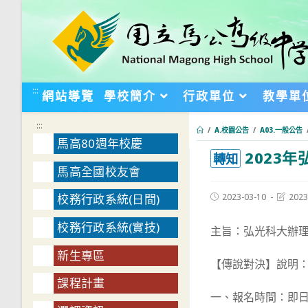
跳
轉
至
主
要
:::
網站導覽
學校簡介
行政單位
教學單
內
容
:::
/
A.校園公告
/
A03.一般公告
馬高80週年校慶
2023
:::
轉知
馬高全國校友會
Post
Post
2023-03-10
2023
校務行政系統(日間)
published:
last
modifie
校務行政系統(實技)
主旨：弘光科大辦理
新生專區
【傳說對決】說明
課程計畫
一、報名時間：即日起