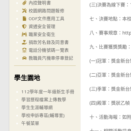
內控聲明書
(三)決賽為線下賽：1
校園網路問題報修
ODF文件應用工具
七、決賽地點：本校電
資通安全管理
八、賽事規章：https:/
職業安全衛生
捐款芳名錄及同意書
九、比賽獲獎獎勵
電話分機號碼一覽表
教職員汽機車停車登記
(一)冠軍：獎金新台
(二)亞軍：獎金新台
學生園地
(三)季軍：獎金新台
112學年度一年級新生手冊
學習歷程檔案上傳教學
(四)殿軍：獎狀乙幀
學生生涯輔導網
學校申訴專區(輔導室)
十、活動海報：如
午餐菜單