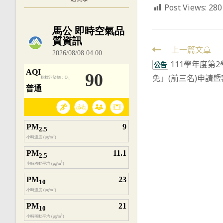
Post Views:
280
內嵌空氣品質小工具為視覺預覽，完整即時
Read
上一篇文章
111學年度第
more
公告
免」(前三名)申請
articles