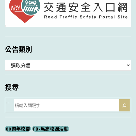
公告類別
分
類
搜尋
搜
:::
尋
80週年校慶
FB-馬高校園活動