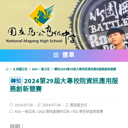
跳
轉
至
主
要
內
選單
容
/
A.校園公告
/
A03.一般公告
/
轉知2024第29屆大專校院資訊應用服務創新競賽
2024第29屆大專校院資訊應用服
:::
轉知
務創新競賽
Post
Post
Post
2024-07-26
2024-07-26
實習處主任
published:
last
author:
Post
A03.一般公告
/
D02.資料處理科公告
/
F02.學生研習與競賽
modified:
category:
說明：