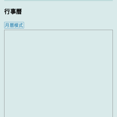
行事曆
月曆模式
內嵌行事曆為視覺預覽，完整行事曆內容請使用