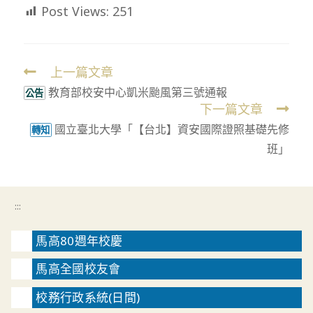
Post Views:
251
上一篇文章
Read
教育部校安中心凱米颱風第三號通報
more
公告
下一篇文章
articles
國立臺北大學「【台北】資安國際證照基礎先修
轉知
班」
:::
馬高80週年校慶
馬高全國校友會
校務行政系統(日間)