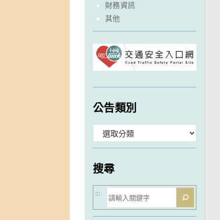
財務資訊
其他
公告類別
分
類
搜尋
搜
:::
尋