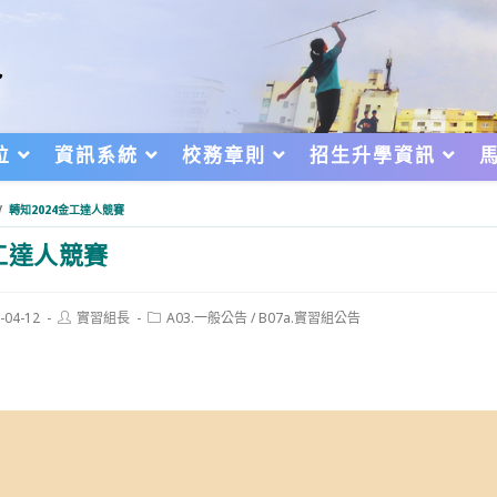
位
資訊系統
校務章則
招生升學資訊
/
轉知2024金工達人競賽
金工達人競賽
Post
Post
-04-12
實習組長
A03.一般公告
/
B07a.實習組公告
author:
category:
d: