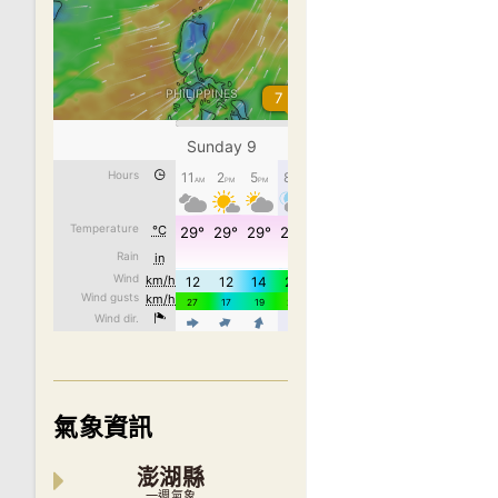
氣象資訊
澎湖縣
一週氣象