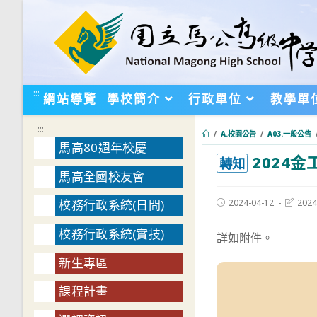
跳
轉
至
主
要
:::
網站導覽
學校簡介
行政單位
教學單
內
容
:::
/
A.校園公告
/
A03.一般公告
馬高80週年校慶
2024
:::
轉知
馬高全國校友會
Post
Post
2024-04-12
2024
校務行政系統(日間)
published:
last
modifie
校務行政系統(實技)
詳如附件。
新生專區
課程計畫