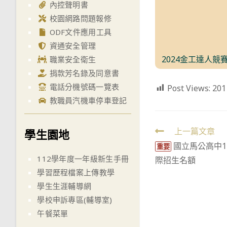
內控聲明書
校園網路問題報修
ODF文件應用工具
資通安全管理
2024金工達人競
職業安全衛生
捐款芳名錄及同意書
電話分機號碼一覽表
Post Views:
201
教職員汽機車停車登記
Read
上一篇文章
學生園地
國立馬公高中1
more
重要
112學年度一年級新生手冊
際招生名額
articles
學習歷程檔案上傳教學
學生生涯輔導網
學校申訴專區(輔導室)
午餐菜單