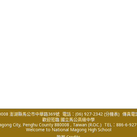
008 澎湖縣馬公市中華路369號
電話：(06) 927-2342
(分機表)
傳真電話：
歡迎蒞臨 國立馬公高級中學
ong City, Penghu County 880008 , Taiwan (R.O.C.)
TEL：886-6-927
Welcome to National Magong High School
致謝 Credits