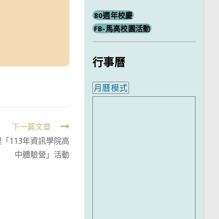
80週年校慶
FB-馬高校園活動
行事曆
月曆模式
內嵌行事曆為視覺預覽，完
下一篇文章
「113年資訊學院高
中體驗營」活動