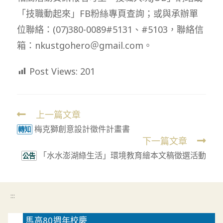
「技職動起來」FB粉絲專頁查詢；或與承辦單
位聯絡：(07)380-0089#5131、#5103，聯絡信
箱：nkustgohero＠gmail.com。
Post Views:
201
上一篇文章
Read
梅克獅創意設計徵件計畫書
more
轉知
下一篇文章
articles
「水水澎湖綠生活」環境教育繪本文稿徵選活動
公告
:::
馬高80週年校慶