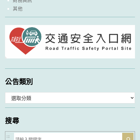
其他
公告類別
分
類
搜尋
搜
:::