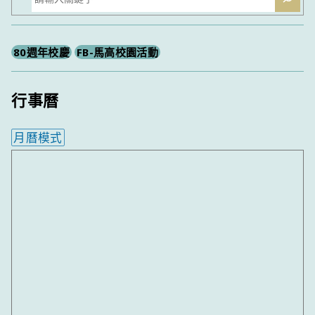
尋
80週年校慶
FB-馬高校園活動
行事曆
月曆模式
內嵌行事曆為視覺預覽，完整行事曆內容請使用