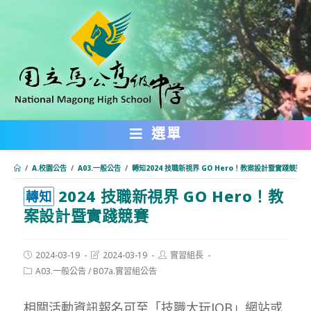
跳
轉
至
主
要
內
選單
容
/
A.校園公告
/
A03.一般公告
/
轉知2024 技職新視界 GO Hero！教案設計暨實踐競賽
2024 技職新視界 GO Hero！教
:::
轉知
案設計暨實踐競賽
Post
Post
Post
2024-03-19
2024-03-19
實習組長
published:
last
author:
Post
A03.一般公告
/
B07a.實習組公告
modified:
category:
相關活動資訊報名可至「技職大玩JOB」網站或