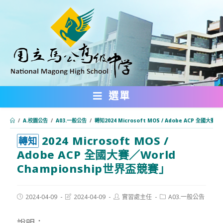
跳
轉
至
主
要
內
選單
容
/
A.校園公告
/
A03.一般公告
/
轉知2024 Microsoft MOS / Adobe ACP 全國大賽
2024 Microsoft MOS /
:::
轉知
Adobe ACP 全國大賽／World
Championship世界盃競賽」
Post
Post
Post
Post
2024-04-09
2024-04-09
實習處主任
A03.一般公告
published:
last
author:
category:
modified:
說明：