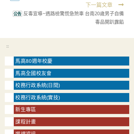
下一篇文章
articles
反毒宣導~遇路檢驚慌急煞車 台南20歲男子自備
公告
毒品開趴露餡
:::
馬高80週年校慶
馬高全國校友會
校務行政系統(日間)
校務行政系統(實技)
新生專區
課程計畫
選課資訊