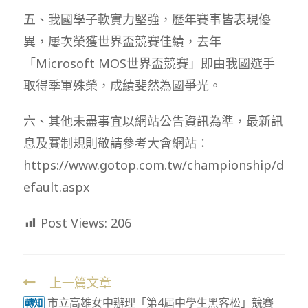
五、我國學子軟實力堅強，歷年賽事皆表現優
異，屢次榮獲世界盃競賽佳績，去年
「Microsoft MOS世界盃競賽」即由我國選手
取得季軍殊榮，成績斐然為國爭光。
六、其他未盡事宜以網站公告資訊為準，最新訊
息及賽制規則敬請參考大會網站：
https://www.gotop.com.tw/championship/d
efault.aspx
Post Views:
206
上一篇文章
Read
市立高雄女中辦理「第4屆中學生黑客松」競賽
more
轉知