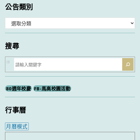
公告類別
分
類
搜尋
搜
:::
尋
80週年校慶
FB-馬高校園活動
行事曆
月曆模式
內嵌行事曆為視覺預覽，完整行事曆內容請使用