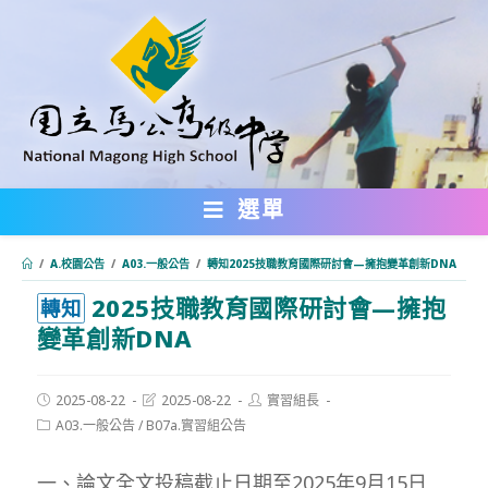
跳
轉
至
主
要
內
選單
容
/
A.校園公告
/
A03.一般公告
/
轉知2025技職教育國際研討會—擁抱變革創新DNA
2025技職教育國際研討會—擁抱
:::
轉知
變革創新DNA
Post
Post
Post
2025-08-22
2025-08-22
實習組長
published:
last
author:
Post
A03.一般公告
/
B07a.實習組公告
modified:
category:
一、論文全文投稿截止日期至2025年9月15日