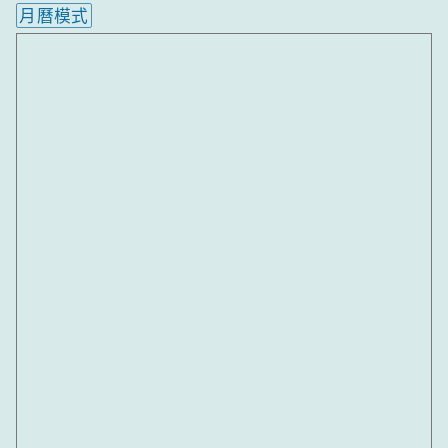
月曆模式
內嵌行事曆為視覺預覽，完整行事曆內容請使用