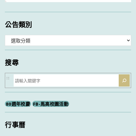
公告類別
分
類
搜尋
搜
:::
尋
80週年校慶
FB-馬高校園活動
行事曆