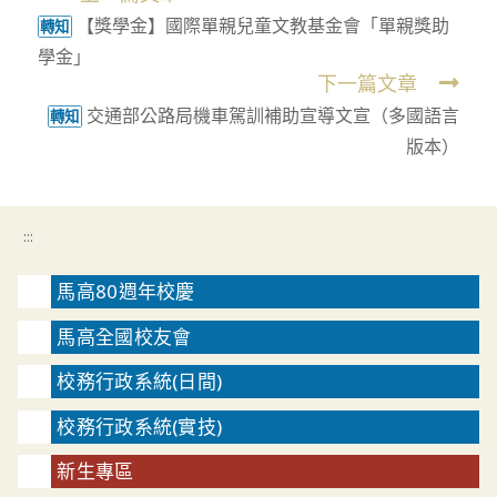
【獎學金】國際單親兒童文教基金會「單親獎助
more
轉知
學金」
articles
下一篇文章
交通部公路局機車駕訓補助宣導文宣（多國語言
轉知
版本）
:::
馬高80週年校慶
馬高全國校友會
校務行政系統(日間)
校務行政系統(實技)
新生專區