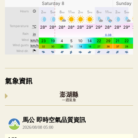
氣象資訊
澎湖縣
一週氣象
內嵌空氣品質小工具為視覺預覽，完整即時空氣