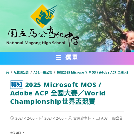
跳
轉
至
主
要
內
選單
容
/
A.校園公告
/
A03.一般公告
/
轉知2025 Microsoft MOS / Adobe ACP 全國大賽
2025 Microsoft MOS /
:::
轉知
Adobe ACP 全國大賽／World
Championship世界盃競賽
Post
Post
Post
Post
2024-12-06
2024-12-06
實習處主任
A03.一般公告
published:
last
author:
category:
modified:
說明：