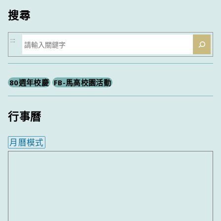
搜尋
搜
:::
尋
80週年校慶
FB-馬高校園活動
行事曆
月曆模式
內嵌行事曆為視覺預覽，完整行事曆內容請使用