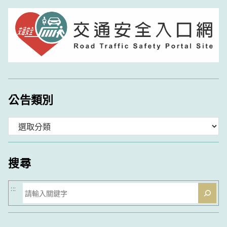
公告類別
分
類
搜尋
搜
:::
尋