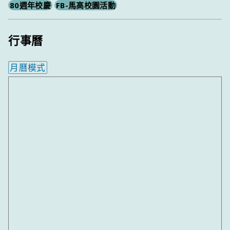
80週年校慶
FB-馬高校園活動
行事曆
月曆模式
內嵌行事曆為視覺預覽，完整行事曆內容請使用