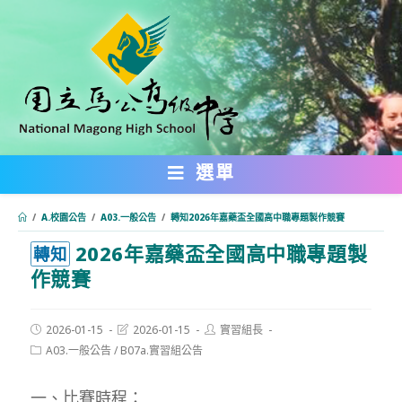
跳
轉
至
主
要
內
選單
容
/
A.校園公告
/
A03.一般公告
/
轉知2026年嘉藥盃全國高中職專題製作競賽
2026年嘉藥盃全國高中職專題製
:::
轉知
作競賽
Post
Post
Post
2026-01-15
2026-01-15
實習組長
published:
last
author:
Post
A03.一般公告
/
B07a.實習組公告
modified:
category:
一、比賽時程：