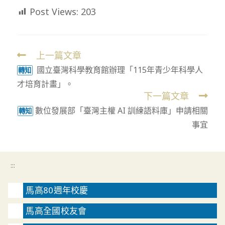
Post Views:
203
上一篇文章
Read
國立臺灣科學教育館辦理「115年青少年科學人
more
轉知
才培育計畫」。
articles
下一篇文章
數位發展部「臺灣主權 AI 訓練語料庫」申請相關
轉知
事宜
:::
馬高80週年校慶
馬高全國校友會