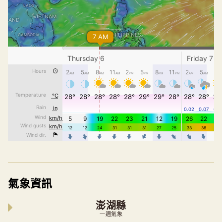
氣象資訊
澎湖縣
一週氣象