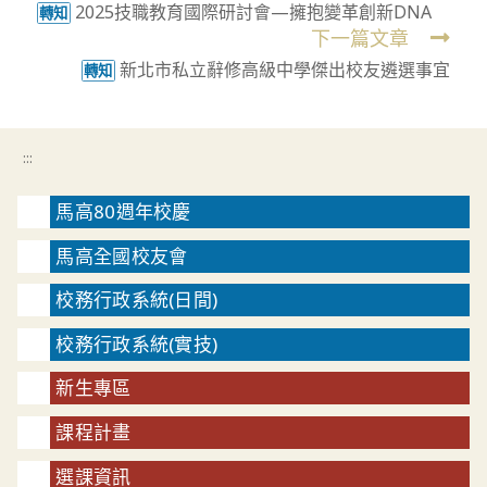
2025技職教育國際研討會—擁抱變革創新DNA
more
轉知
下一篇文章
articles
新北市私立辭修高級中學傑出校友遴選事宜
轉知
:::
馬高80週年校慶
馬高全國校友會
校務行政系統(日間)
校務行政系統(實技)
新生專區
課程計畫
選課資訊