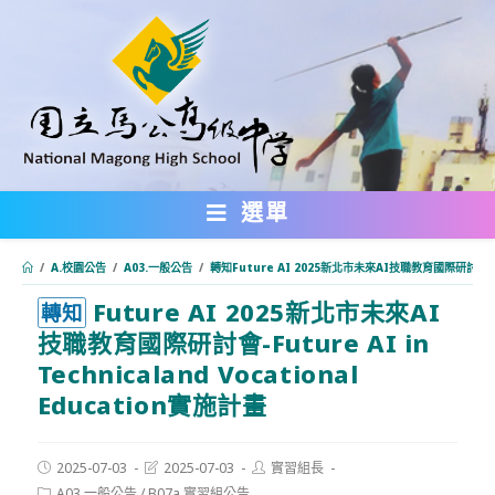
跳
轉
至
主
要
內
選單
容
/
A.校園公告
/
A03.一般公告
/
轉知Future AI 2025新北市未來AI技職教育國際研討會-Futur
Future AI 2025新北市未來AI
:::
轉知
技職教育國際研討會-Future AI in
Technicaland Vocational
Education實施計畫
Post
Post
Post
2025-07-03
2025-07-03
實習組長
published:
last
author:
Post
A03.一般公告
/
B07a.實習組公告