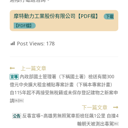
摩特動力工業股份有限公司【PDF檔】
下載
【PDF檔】
Post Views:
178
上一篇文章
Read
內政部國土管理署（下稱國土署）檢送有關300
more
宣導
億元中央擴大租金補貼專案計畫（下稱本專案計畫）
articles
自115年起不再接受無稅籍或未保存登記建物之新案申
請￼￼
下一篇文章
反毒宣導~高雄男無照駕車拒檢狂飆1公里 自撞4
公告
輪朝天被測出毒駕￼