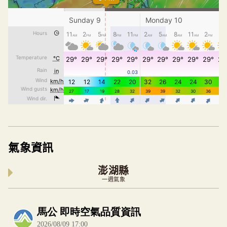
氣象資訊
澎湖縣
一週氣象
內嵌空氣品質小工具為視覺預覽，完整即時空氣