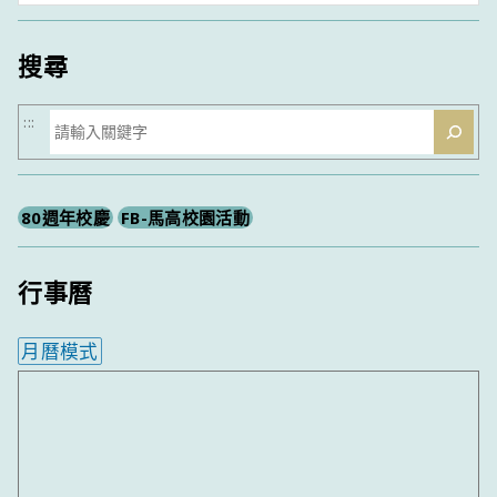
類
搜尋
搜
:::
尋
80週年校慶
FB-馬高校園活動
行事曆
月曆模式
內嵌行事曆為視覺預覽，完整行事曆內容請使用