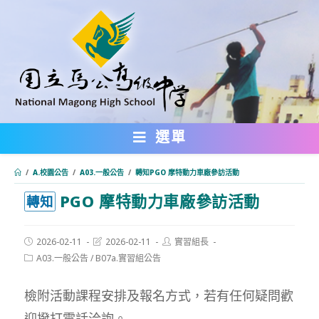
跳
轉
至
主
要
內
選單
容
/
A.校園公告
/
A03.一般公告
/
轉知PGO 摩特動力車廠參訪活動
PGO 摩特動力車廠參訪活動
:::
轉知
Post
Post
Post
2026-02-11
2026-02-11
實習組長
published:
last
author:
Post
A03.一般公告
/
B07a.實習組公告
modified:
category:
檢附活動課程安排及報名方式，若有任何疑問歡
迎撥打電話洽詢。