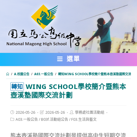
跳
轉
至
主
要
內
選單
容
/
A.校園公告
/
A03.一般公告
/
轉知WING SCHOOL學校簡介暨熊本壺溪塾國際交流計
WING SCHOOL學校簡介暨熊本
:::
轉知
壺溪塾國際交流計劃
Post
Post
Post
2026-05-26
2026-05-26
學務處社團活動組
published:
last
author:
Post
A03.一般公告
/
B03f.活動組公告
/
F03.生活與藝文
modified:
category:
熊本壺溪塾國際交流計劃是提供高中生短期交流