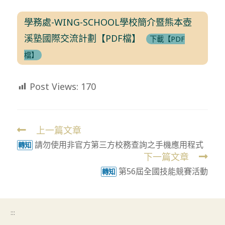
學務處-WING-SCHOOL學校簡介暨熊本壺
溪塾國際交流計劃【PDF檔】
下載【PDF
檔】
Post Views:
170
上一篇文章
Read
請勿使用非官方第三方校務查詢之手機應用程式
more
轉知
下一篇文章
articles
第56屆全國技能競賽活動
轉知
:::