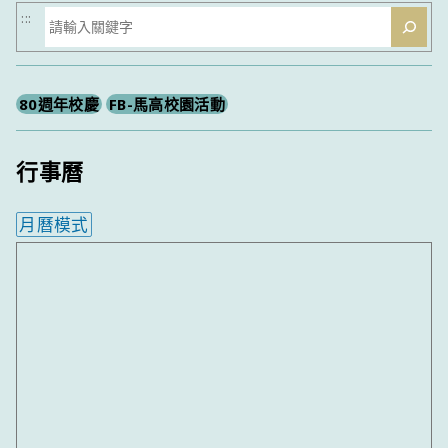
搜
:::
尋
80週年校慶
FB-馬高校園活動
行事曆
月曆模式
內嵌行事曆為視覺預覽，完整行事曆內容請使用