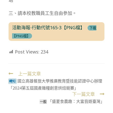
三、請本校教職員工生自由參加。
活動海報-行動代號165-3【PNG檔】
下載
【PNG檔】
Post Views:
234
上一篇文章
Read
國立高雄餐旅大學推廣教育暨技能認證中心辦理
more
轉知
「2024第五屆國產雜糧創意烘焙競賽」
articles
下一篇文章
「盛夏食農趣：大富翁遊臺灣」
⼀般