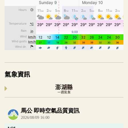
氣象資訊
澎湖縣
一週氣象
內嵌空氣品質小工具為視覺預覽，完整即時空氣