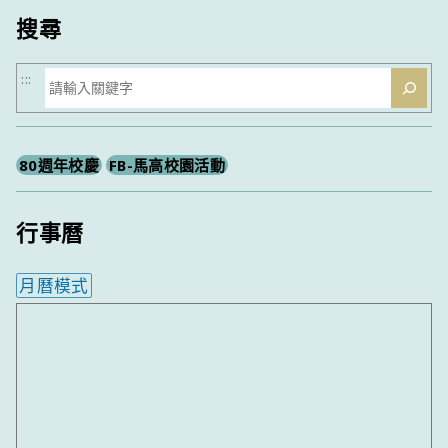
搜尋
搜
:::
尋
80週年校慶
FB-馬高校園活動
行事曆
月曆模式
內嵌行事曆為視覺預覽，完整行事曆內容請使用