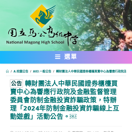
跳
轉
至
主
要
內
選單
容
/
A.校園公告
/
A03.一般公告
/
轉財團法人中華民國證券櫃檯買賣中心為響應行政院及金融
轉財團法人中華民國證券櫃檯買
:::
公告
賣中心為響應行政院及金融監督管理
委員會防制金融投資詐騙政策，特辦
理「2024年防制金融投資詐騙線上互
動遊戲」活動公告。￼