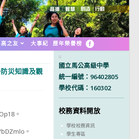
馬高之友
大事紀
歷年榮譽榜
FB
:::
國立馬公高級中學
升防災知識及觀
統一編號：96402805
學校代碼：160302
校務資料開放
eOp18。
學校校務資訊
/bDZmlo。
學生專區