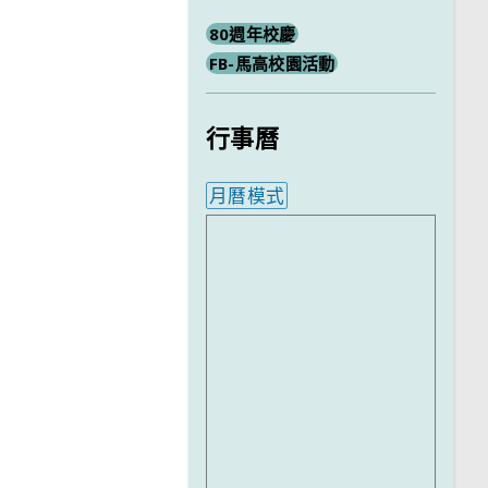
80週年校慶
FB-馬高校園活動
行事曆
月曆模式
內嵌行事曆為視覺預覽，完