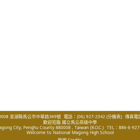
008 澎湖縣馬公市中華路369號
電話：(06) 927-2342
(分機表)
傳真電話：
歡迎蒞臨 國立馬公高級中學
ong City, Penghu County 880008 , Taiwan (R.O.C.)
TEL：886-6-927
Welcome to National Magong High School
致謝 Credits