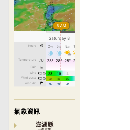
氣象資訊
澎湖縣
一週氣象