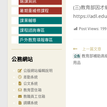
選課資訊
(三)教育部因才
暑期重補修課程
https://adl.
課業輔導
Post Views:
199
課程諮詢專區
戶外教育填報專區
Read
上一篇文章
教育部補助高
more
公告
公務網站
用品
articles
公版網站編輯說明
差勤系統
公文系統
教育雲信箱
教職員工信箱
請購系統