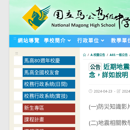
跳
轉
至
主
要
:::
網站導覽
學校簡介
行政單位
教學單
內
容
:::
/
A.校園公告
/
A03.一般公告
馬高80週年校慶
近期地震
:::
公告
馬高全國校友會
念，詳如說明
校務行政系統(日間)
Post
Post
2024-04-23
2024
校務行政系統(實技)
published:
last
modifie
(一)防災知識影片：h
新生專區
課程計畫
(二)地震相關教學資