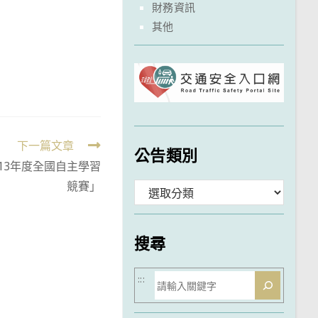
財務資訊
其他
下一篇文章
公告類別
13年度全國自主學習
競賽」
分
類
搜尋
搜
:::
尋