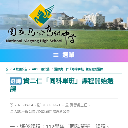
跳
轉
至
主
要
內
選單
容
/
A.校園公告
/
A03.一般公告
/
選課資二仁「同科單班」課程開始選課
資二仁「同科單班」課程開始選
:::
選課
課
Post
Post
Post
2023-08-14
2023-09-21
實習處主任
published:
last
author:
Post
A03.一般公告
/
D02.資料處理科公告
modified:
category:
一、選修課程：112學年「同科單班」課程。