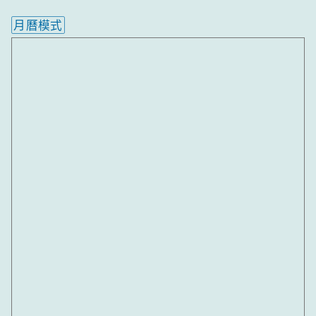
月曆模式
內嵌行事曆為視覺預覽，完整行事曆內容請使用