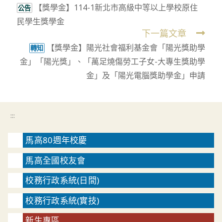
【獎學金】114-1新北市高級中等以上學校原住
more
公告
民學生獎學金
articles
下一篇文章
【獎學金】陽光社會福利基金會「陽光獎助學
轉知
金」「陽光獎」、「萬足燒傷勞工子女-大專生獎助學
金」及「陽光電腦獎助學金」申請
:::
馬高80週年校慶
馬高全國校友會
校務行政系統(日間)
校務行政系統(實技)
新生專區