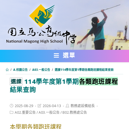
跳
轉
至
主
要
內
選單
容
/
A.校園公告
/
A03.一般公告
/
選課114學年度第1學期各類跑班課程結果查詢
114學年度第1學期
各類跑班課程
:::
選課
結果查詢
Post
Post
Post
2025-08-29
2026-04-13
教務處設備組長
published:
last
author:
Post
A02.重要公告
/
A03.一般公告
/
B02.教務處公告
modified:
category:
本學期各類跑班課程