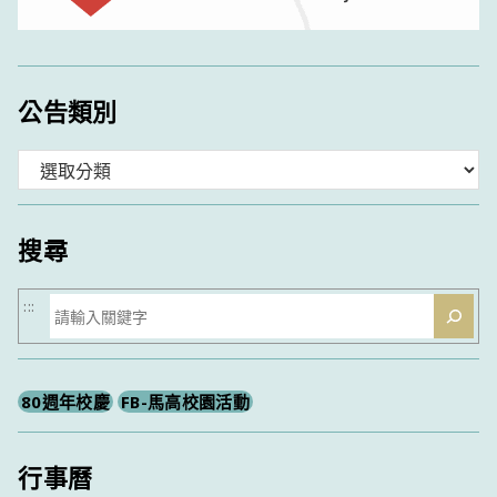
公告類別
分
類
搜尋
搜
:::
尋
80週年校慶
FB-馬高校園活動
行事曆