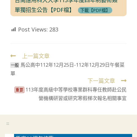
單獨招生公告【PDF檔】
下載【PDF檔】
Post Views:
283
上一篇文章
Read
馬公高中112年12月25日-112年12月29日午餐菜
more
⼀般
單
articles
下一篇文章
113年度高級中等學校專業群科專任教師赴公民
重要
營機構研習或研究寒假梯次報名相關事宜
:::