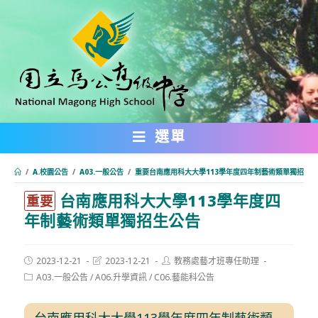
跳
轉
至
主
要
內
選單
容
/
A.校園公告
/
A03.一般公告
/
重要台南應用科大大學113學年度四年制藝術類單獨招生
台南應用科大大學113學年度四
:::
重要
年制藝術類單獨招生公告
Post
Post
Post
2023-12-21
2023-12-21
教務處藝才班專任助理
published:
last
author:
Post
A03.一般公告
/
A06.升學資訊
/
C06.藝能科公告
modified:
category:
台南應用科大大學113學年度四年制藝術類