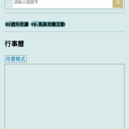
尋
80週年校慶
FB-馬高校園活動
行事曆
月曆模式
內嵌行事曆為視覺預覽，完整行事曆內容請使用