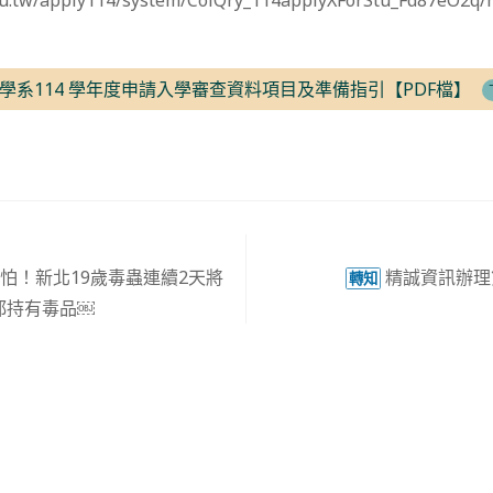
du.tw/apply114/system/ColQry_114applyXForStu_Fd87eO2q/
學系114 學年度申請入學審查資料項目及準備指引【PDF檔】
怕！新北19歲毒蟲連續2天將
精誠資訊辦理
轉知
都持有毒品￼