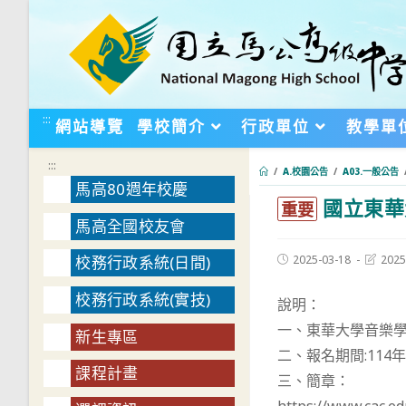
跳
轉
至
主
要
:::
網站導覽
學校簡介
行政單位
教學單
內
容
:::
/
A.校園公告
/
A03.一般公告
馬高80週年校慶
國立東華
:::
重要
馬高全國校友會
Post
Post
2025-03-18
2025
校務行政系統(日間)
published:
last
modifie
校務行政系統(實技)
說明：
一、東華大學音樂
新生專區
二、報名期間:114年
課程計畫
三、簡章：