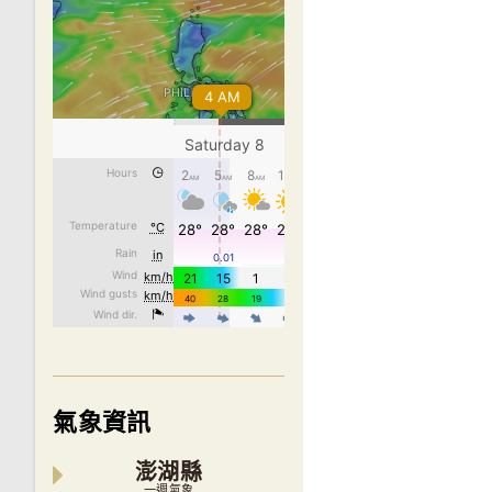
氣象資訊
澎湖縣
一週氣象