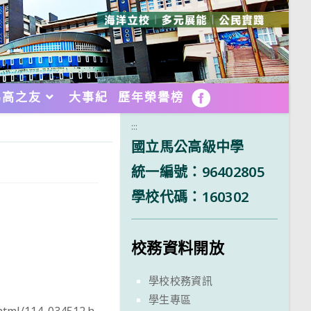
馬高之友
大事紀
歷年榮譽榜
FB
:::
國立馬公高級中學
統一編號：96402805
學校代碼：160302
校務資料開放
學校校務資訊
學生專區