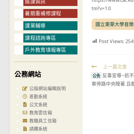
https://www.cac.e
選課資訊
tm?v=1.0
暑期重補修課程
國立東華大學音樂
課業輔導
課程諮詢專區
Post Views:
254
戶外教育填報專區
Read
上一篇文章
公務網站
反毒宣導~抓不
more
公告
車停路中央睡著 且
articles
公版網站編輯說明
差勤系統
公文系統
教育雲信箱
教職員工信箱
請購系統