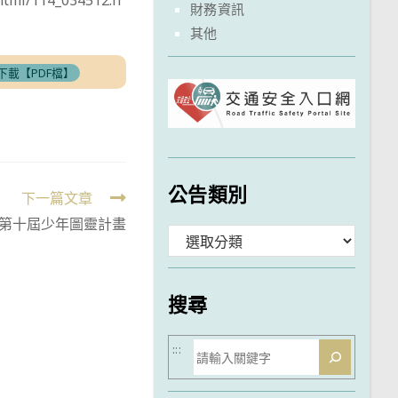
html/114_034512.h
財務資訊
其他
下載【PDF檔】
公告類別
下一篇文章
第十屆少年圖靈計畫
分
類
搜尋
搜
:::
尋