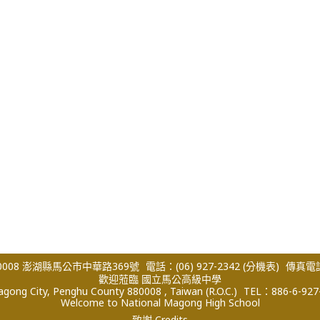
008 澎湖縣馬公市中華路369號
電話：(06) 927-2342
(分機表)
傳真電話：
歡迎蒞臨 國立馬公高級中學
ong City, Penghu County 880008 , Taiwan (R.O.C.)
TEL：886-6-927
Welcome to National Magong High School
致謝 Credits