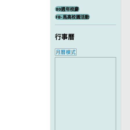
80週年校慶
FB-馬高校園活動
行事曆
月曆模式
內嵌行事曆為視覺預覽，完