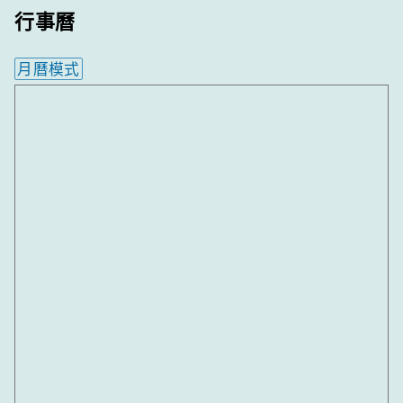
行事曆
月曆模式
內嵌行事曆為視覺預覽，完整行事曆內容請使用