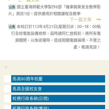
Read
國立臺灣師範大學製作6部「機車騎乘安全教學影
more
公告
片」資訊1份，提供運用於相關課程及教學
articles
下一篇文章
本校訂於113年4月21日(星期日)8：00~18：00執
公告
行全校電氣設備檢修，屆時請同仁放假前，將所有電
源關閉，以免送電時，造成相關電器損壞，不便之
處，敬請見諒！
:::
馬高80週年校慶
馬高全國校友會
校務行政系統(日間)
校務行政系統(實技)