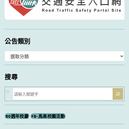
公告類別
分
類
搜尋
搜
:::
尋
80週年校慶
FB-馬高校園活動