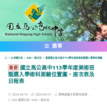
跳
轉
至
主
要
內
選單
容
/
A.校園公告
/
A03.一般公告
/
重要國立馬公高中113學年度美術班甄選入學術科測驗位
國立馬公高中113學年度美術班
:::
重要
甄選入學術科測驗位置圖、座次表及
日程表
Post
Post
Post
2024-04-19
2024-04-19
教務處藝才班專任助理
published:
last
author:
Post
A02.重要公告
/
A03.一般公告
modified:
category: