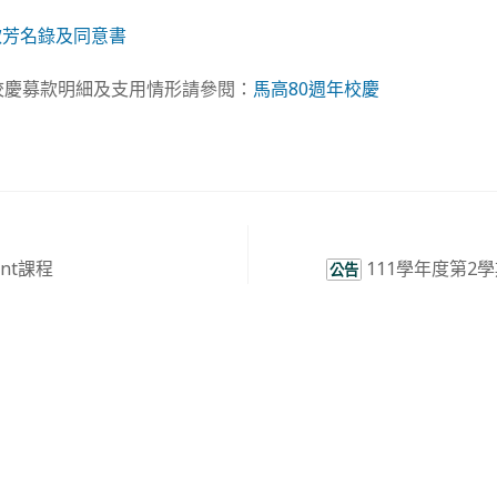
款芳名錄及同意書
校慶募款明細及支用情形請參閱：
馬高80週年校慶
ant課程
111學年度第2
公告