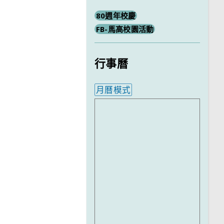
80週年校慶
FB-馬高校園活動
行事曆
月曆模式
內嵌行事曆為視覺預覽，完