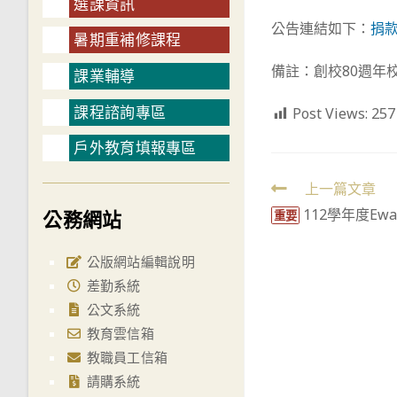
選課資訊
公告連結如下：
捐
暑期重補修課程
備註：創校80週年
課業輔導
課程諮詢專區
Post Views:
257
戶外教育填報專區
Read
上一篇文章
112學年度Ew
公務網站
more
重要
articles
公版網站編輯說明
差勤系統
公文系統
教育雲信箱
教職員工信箱
請購系統