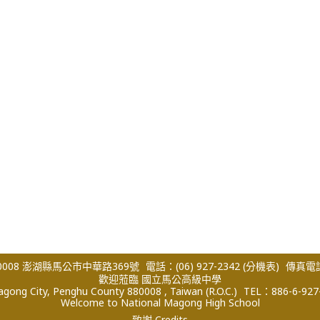
008 澎湖縣馬公市中華路369號
電話：(06) 927-2342
(分機表)
傳真電話：
歡迎蒞臨 國立馬公高級中學
ong City, Penghu County 880008 , Taiwan (R.O.C.)
TEL：886-6-927
Welcome to National Magong High School
致謝 Credits