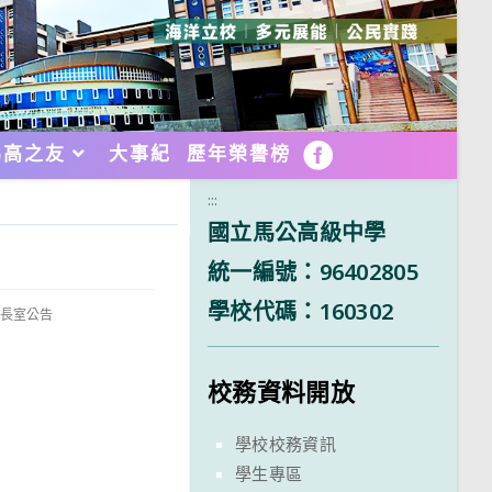
馬高之友
大事紀
歷年榮譽榜
FB
:::
國立馬公高級中學
統一編號：96402805
學校代碼：160302
.校長室公告
校務資料開放
學校校務資訊
學生專區