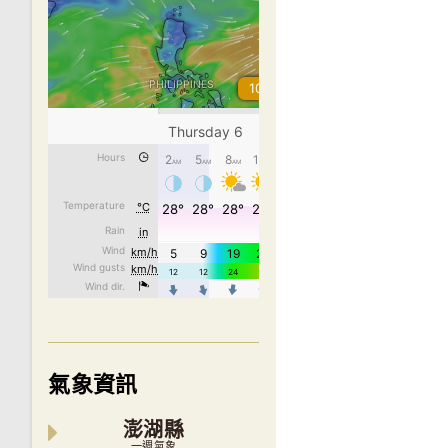
氣象資訊
澎湖縣
一週氣象