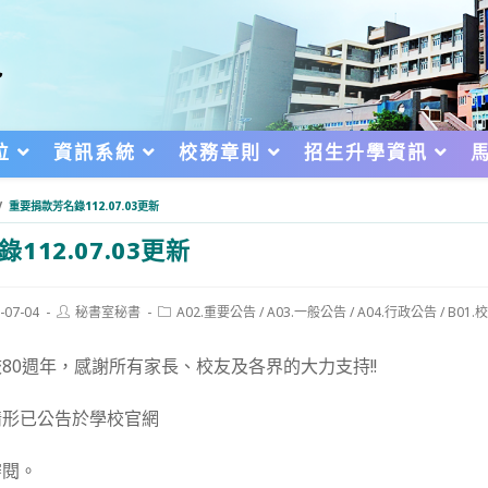
位
資訊系統
校務章則
招生升學資訊
/
重要捐款芳名錄112.07.03更新
112.07.03更新
Post
Post
-07-04
秘書室秘書
A02.重要公告
/
A03.一般公告
/
A04.行政公告
/
B01
author:
category:
d:
80週年，感謝所有家長、校友及各界的大力支持!!
情形已公告於學校官網
審閱。