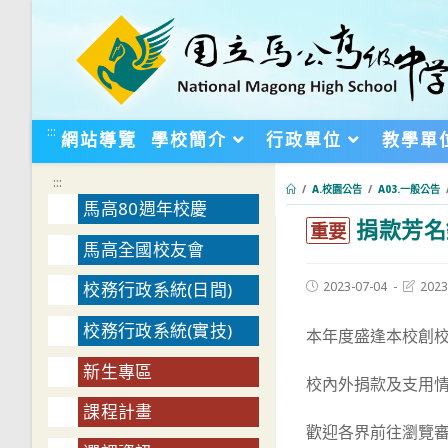
跳
轉
至
主
要
:::
網站導覽
學校簡介
行政單位
教學單
內
容
:::
/
A.校園公告
/
A03.一般公告
馬高80週年校慶
捐款芳名錄
:::
重要
馬高全國校友會
Post
Post
2023-07-04
2023
校務行政系統(日間)
published:
last
modifie
校務行政系統(實技)
本年度盛逢本校創校
新生專區
校內外捐款及支用
課程計畫
歡迎各界前往瀏覽