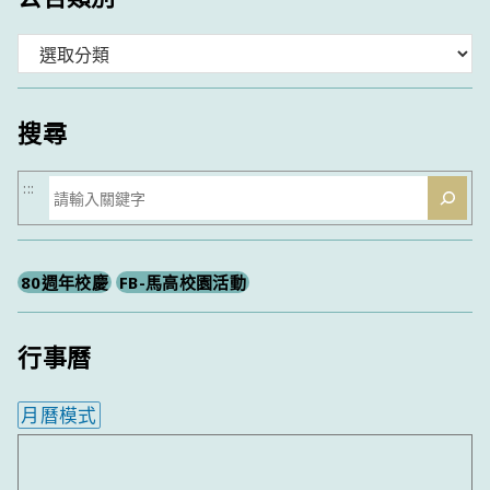
分
類
搜尋
搜
:::
尋
80週年校慶
FB-馬高校園活動
行事曆
月曆模式
內嵌行事曆為視覺預覽，完整行事曆內容請使用