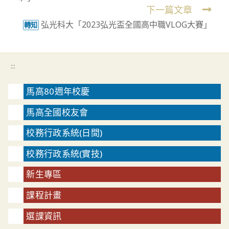
articles
下一篇文章
弘光科大「2023弘光盃全國高中職VLOG大賽」
轉知
:::
馬高80週年校慶
馬高全國校友會
校務行政系統(日間)
校務行政系統(實技)
新生專區
課程計畫
選課資訊