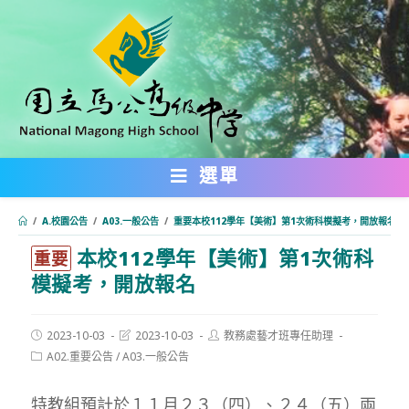
跳
轉
至
主
要
內
選單
容
/
A.校園公告
/
A03.一般公告
/
重要本校112學年【美術】第1次術科模擬考，開放報名
本校112學年【美術】第1次術科
:::
重要
模擬考，開放報名
Post
Post
Post
2023-10-03
2023-10-03
教務處藝才班專任助理
published:
last
author:
Post
A02.重要公告
/
A03.一般公告
modified:
category:
特教組預計於１１月２３（四）、２４（五）兩