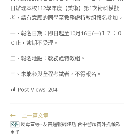
日辦理本校112學年度【美術】第1次術科模擬
考，請有意願的同學至教務處特教組報名參加。
一、報名日期：即日起至10月16日(一)１７：０
０止，逾期不受理。
二、報名地點：教務處特教組。
三、未能參與全程考試者，不得報名。
Post Views:
204
上一篇文章
Read
反毒宣導~友善通報網建功 台中警超商外抓領款
more
公告
車手