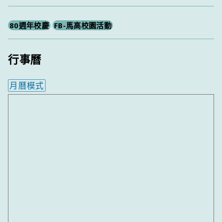
尋
80週年校慶
FB-馬高校園活動
行事曆
月曆模式
內嵌行事曆為視覺預覽，完整行事曆內容請使用