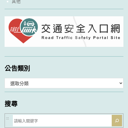
其他
公告類別
分
類
搜尋
搜
:::