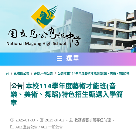
跳
轉
至
主
要
內
選單
容
/
A.校園公告
/
A03.一般公告
/
公告本校114學年度藝術才能班(音樂、美術、舞蹈)特色
本校114學年度藝術才能班(音
:::
公告
樂、美術、舞蹈)特色招生甄選入學簡
章
Post
Post
Post
2025-01-03
2025-01-03
教務處藝才班專任助理
published:
last
author:
Post
A02.重要公告
/
A03.一般公告
modified:
category: