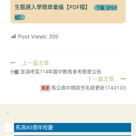
生甄選入學簡章彙編【PDF檔】
下載【PDF
檔】
Post Views:
359
上一篇文章
Read
澎湖考區114年國中教育會考簡章公告
more
一般
下一篇文章
articles
馬公高中捐款芳名錄更新114.01.03
重要
:::
馬高80週年校慶