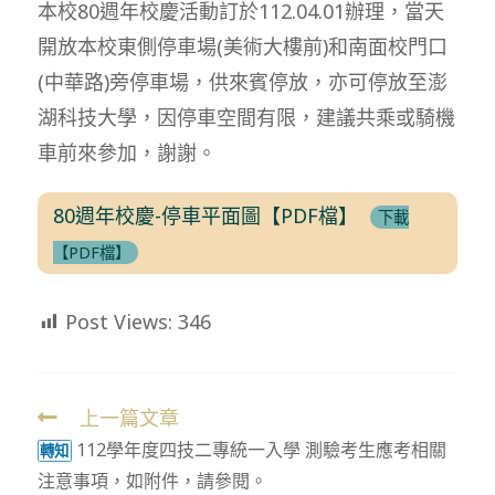
本校80週年校慶活動訂於112.04.01辦理，當天
開放本校東側停車場(美術大樓前)和南面校門口
(中華路)旁停車場，供來賓停放，亦可停放至澎
湖科技大學，因停車空間有限，建議共乘或騎機
車前來參加，謝謝。
80週年校慶-停車平面圖【PDF檔】
下載
【PDF檔】
Post Views:
346
上一篇文章
Read
112學年度四技二專統一入學 測驗考生應考相關
more
轉知
注意事項，如附件，請參閱。
articles