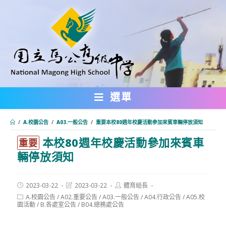
跳
轉
至
主
要
內
選單
容
/
A.校園公告
/
A03.一般公告
/
重要本校80週年校慶活動參加來賓車輛停放須知
本校80週年校慶活動參加來賓車
:::
重要
輛停放須知
Post
Post
Post
2023-03-22
2023-03-22
體育組長
published:
last
author:
Post
A.校園公告
/
A02.重要公告
/
A03.一般公告
/
A04.行政公告
/
A05.校
modified:
category:
園活動
/
B.各處室公告
/
B04.總務處公告