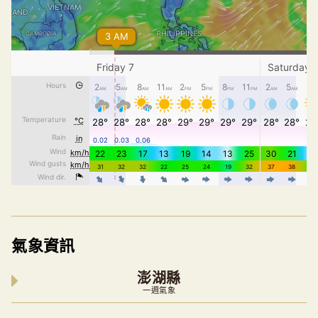
氣象資訊
澎湖縣
一週氣象