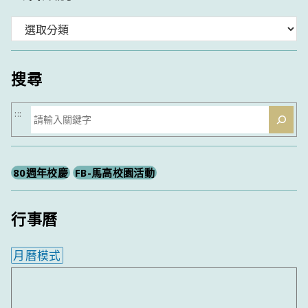
分
類
搜尋
搜
:::
尋
80週年校慶
FB-馬高校園活動
行事曆
月曆模式
內嵌行事曆為視覺預覽，完整行事曆內容請使用