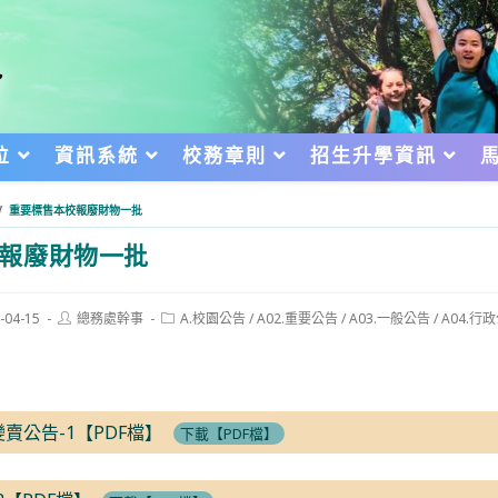
位
資訊系統
校務章則
招生升學資訊
/
重要標售本校報廢財物一批
報廢財物一批
Post
Post
-04-15
總務處幹事
A.校園公告
/
A02.重要公告
/
A03.一般公告
/
A04.行
author:
category:
d:
賣公告-1【PDF檔】
下載【PDF檔】