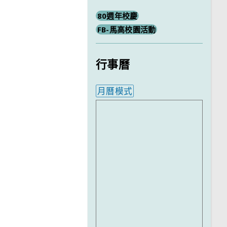
80週年校慶
FB-馬高校園活動
行事曆
月曆模式
內嵌行事曆為視覺預覽，完