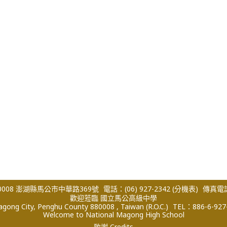
008 澎湖縣馬公市中華路369號
電話：(06) 927-2342
(分機表)
傳真電話：
歡迎蒞臨 國立馬公高級中學
ong City, Penghu County 880008 , Taiwan (R.O.C.)
TEL：886-6-927
Welcome to National Magong High School
致謝 Credits