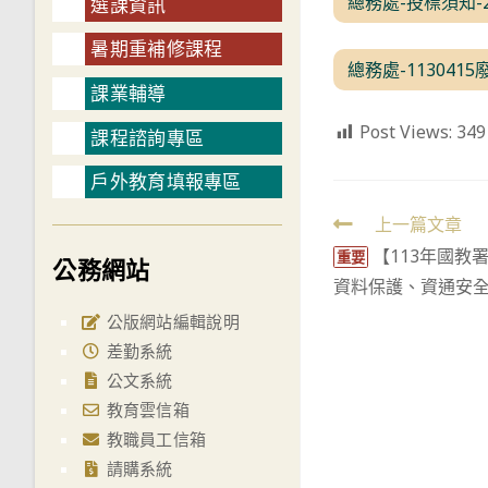
總務處-投標須知-
選課資訊
暑期重補修課程
總務處-113041
課業輔導
Post Views:
349
課程諮詢專區
戶外教育填報專區
Read
上一篇文章
【113年國教
more
重要
公務網站
資料保護、資通安
articles
公版網站編輯說明
差勤系統
公文系統
教育雲信箱
教職員工信箱
請購系統