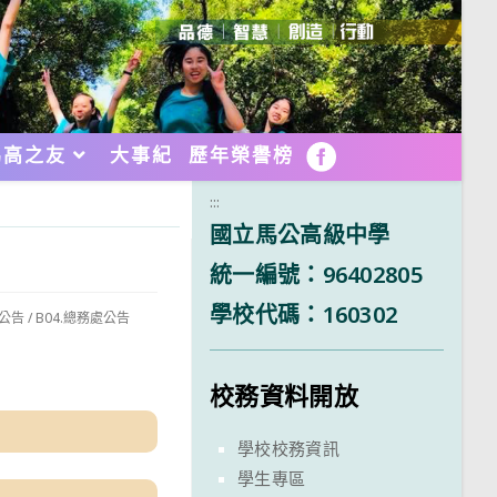
馬高之友
大事紀
歷年榮譽榜
FB
:::
國立馬公高級中學
統一編號：96402805
學校代碼：160302
政公告
/
B04.總務處公告
校務資料開放
學校校務資訊
學生專區