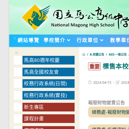
跳
轉
至
主
要
:::
網站導覽
學校簡介
行政單位
教學單
內
容
:::
/
A.校園公告
/
A03.一般公告
馬高80週年校慶
標售本校
:::
重要
馬高全國校友會
Post
Post
2024-04-15
2024
校務行政系統(日間)
published:
last
modifie
校務行政系統(實技)
報廢財物變賣公告
新生專區
總務處-報廢財物變
課程計畫