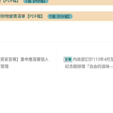
2【PDF檔】
下載【PDF檔】
5廢財物變賣清單【PDF檔】
下載【PDF檔】
署資安宣導】重申應落實個人
內政部訂於113年4月
宣導
全管理
紀念館辦理「自由的滋味—