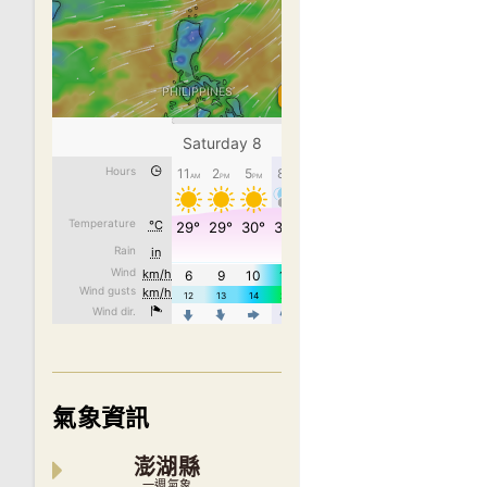
氣象資訊
澎湖縣
一週氣象