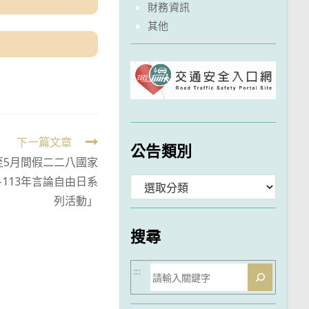
財務資訊
其他
下一篇文章
公告類別
至5月間假二二八國家
113年言論自由日系
分
列活動」
類
搜尋
搜
:::
尋