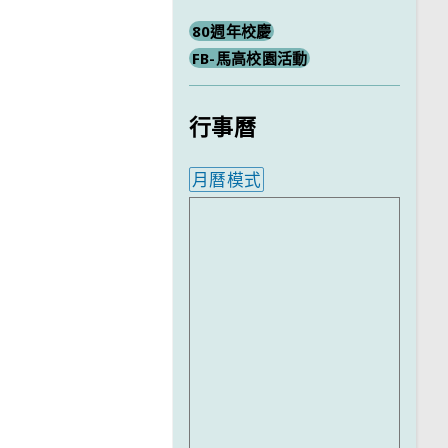
80週年校慶
FB-馬高校園活動
行事曆
月曆模式
內嵌行事曆為視覺預覽，完