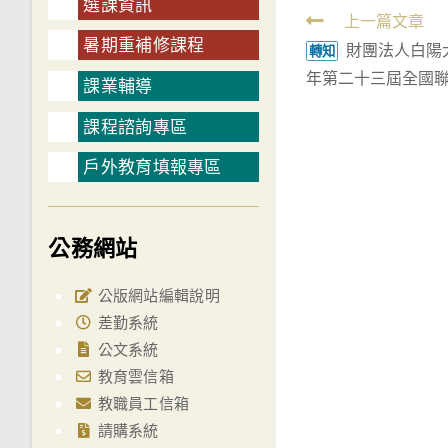
選課資訊
Read
上一篇文章
暑期重補修課程
財團法人白陽大
more
轉知
年第二十三屆全國
articles
課業輔導
課程諮詢專區
戶外教育填報專區
公務網站
公版網站編輯說明
差勤系統
公文系統
教育雲信箱
教職員工信箱
請購系統