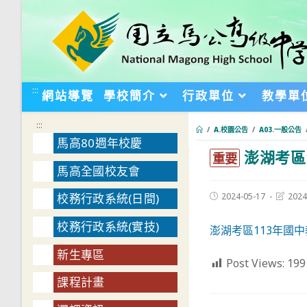
跳
轉
至
主
要
:::
網站導覽
學校簡介
行政單位
教學單
內
容
:::
/
A.校園公告
/
A03.一般公告
馬高80週年校慶
澎湖考區
:::
重要
馬高全國校友會
Post
Post
2024-05-17
2024
校務行政系統(日間)
published:
last
modifie
校務行政系統(實技)
澎湖考區113年國
新生專區
Post Views:
199
課程計畫