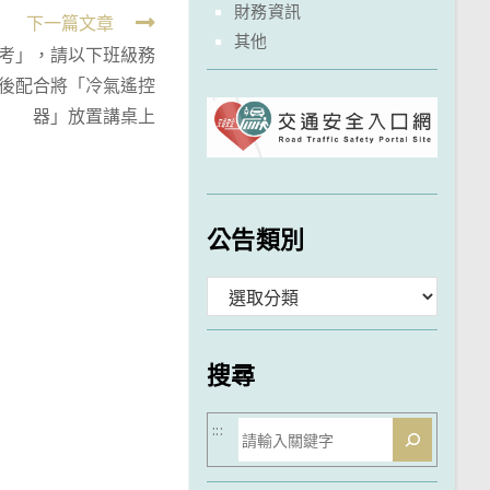
財務資訊
下一篇文章
其他
會考」，請以下班級務
放學後配合將「冷氣遙控
器」放置講桌上
公告類別
分
類
搜尋
搜
:::
尋