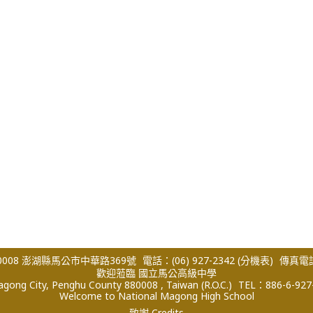
008 澎湖縣馬公市中華路369號
電話：(06) 927-2342
(分機表)
傳真電話：
歡迎蒞臨 國立馬公高級中學
ong City, Penghu County 880008 , Taiwan (R.O.C.)
TEL：886-6-927
Welcome to National Magong High School
致謝 Credits