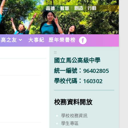
馬高之友
大事紀
歷年榮譽榜
FB
:::
國立馬公高級中學
統一編號：96402805
學校代碼：160302
校務資料開放
學校校務資訊
學生專區