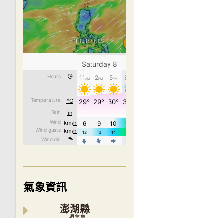
氣象資訊
澎湖縣
一週氣象