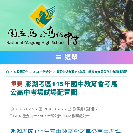
跳
轉
至
主
要
內
選單
容
/
A.校園公告
/
A03.一般公告
/
重要澎湖考區115年國中教育會考馬公高中考場試場配置圖
澎湖考區115年國中教育會考馬
:::
重要
公高中考場試場配置圖
Post
Post
Post
2026-05-15
2026-05-15
教務處試務組
published:
last
author:
Post
A02.重要公告
/
A03.一般公告
/
B02.教務處公告
modified:
category:
澎湖考區115年國中教育會考馬公高中考場