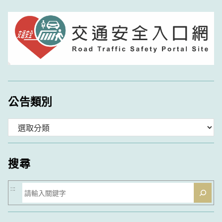
公告類別
分
類
搜尋
搜
:::
尋