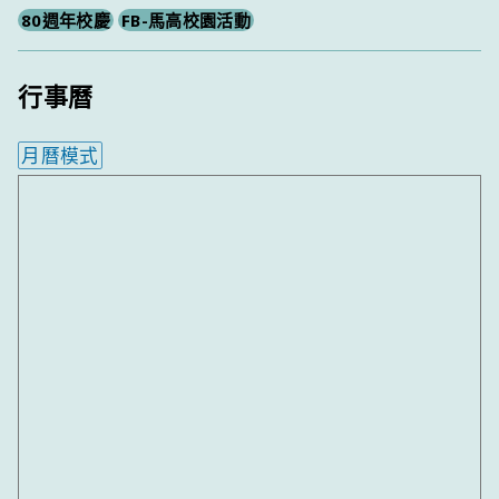
80週年校慶
FB-馬高校園活動
行事曆
月曆模式
內嵌行事曆為視覺預覽，完整行事曆內容請使用