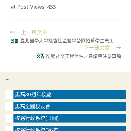
Post Views:
433
上一篇文章
Read
臺北醫學大學楓杏社區醫學營隊招募學生志工
more
公告
下一篇文章
articles
防範社交工程信件之建議與注意事項
公告
:::
馬高80週年校慶
馬高全國校友會
校務行政系統(日間)
校務行政系統(實技)