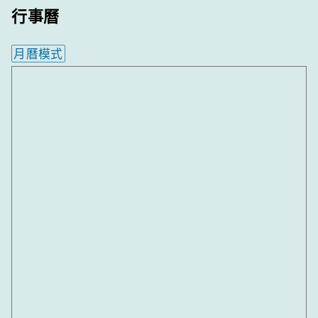
行事曆
月曆模式
內嵌行事曆為視覺預覽，完整行事曆內容請使用