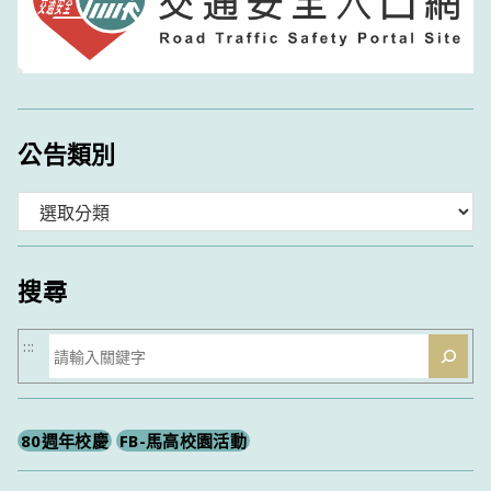
公告類別
分
類
搜尋
搜
:::
尋
80週年校慶
FB-馬高校園活動