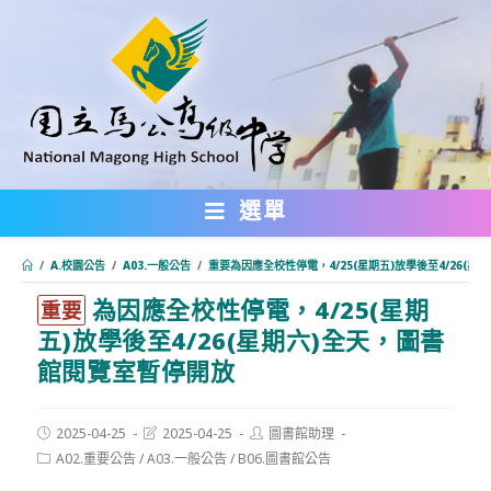
跳
轉
至
主
要
內
選單
容
/
A.校園公告
/
A03.一般公告
/
重要為因應全校性停電，4/25(星期五)放學後至4/26(
為因應全校性停電，4/25(星期
:::
重要
五)放學後至4/26(星期六)全天，圖書
館閱覽室暫停開放
Post
Post
Post
2025-04-25
2025-04-25
圖書館助理
published:
last
author:
Post
A02.重要公告
/
A03.一般公告
/
B06.圖書館公告
modified:
category: