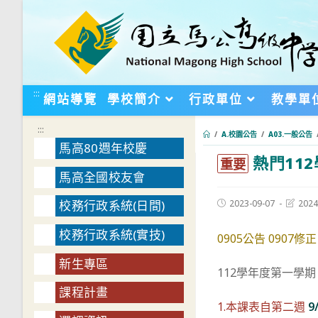
跳
轉
至
主
要
:::
網站導覽
學校簡介
行政單位
教學單
內
容
:::
/
A.校園公告
/
A03.一般公告
馬高80週年校慶
熱門11
:::
重要
馬高全國校友會
Post
Post
2023-09-07
2024
校務行政系統(日間)
published:
last
modifie
校務行政系統(實技)
0905公告 0907修正
新生專區
112學年度第一學
課程計畫
1.本課表自第二週
9