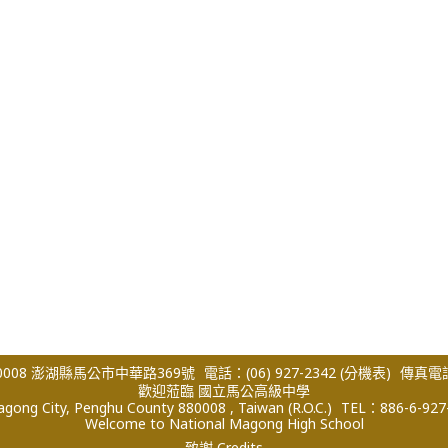
008 澎湖縣馬公市中華路369號
電話：(06) 927-2342
(分機表)
傳真電話：
歡迎蒞臨 國立馬公高級中學
ong City, Penghu County 880008 , Taiwan (R.O.C.)
TEL：886-6-927
Welcome to National Magong High School
致謝 Credits