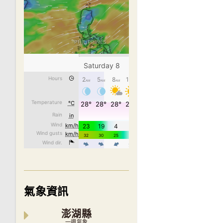
氣象資訊
澎湖縣
一週氣象