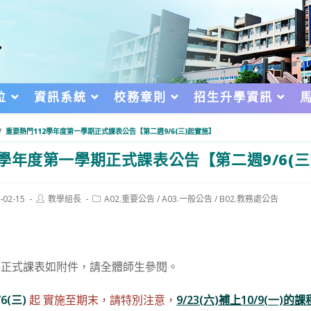
位
資訊系統
校務章則
招生升學資訊
/
重要熱門112學年度第一學期正式課表公告【第二週9/6(三)起實施】
2學年度第一學期正式課表公告【第二週9/6(三
Post
Post
-02-15
教學組長
A02.重要公告
/
A03.一般公告
/
B02.教務處公告
author:
category:
d:
期 正式課表如附件，請全體師生參閱。
/6(三)
起 實施至期末，請特別注意，
9/23(六)補上10/9(一)的課