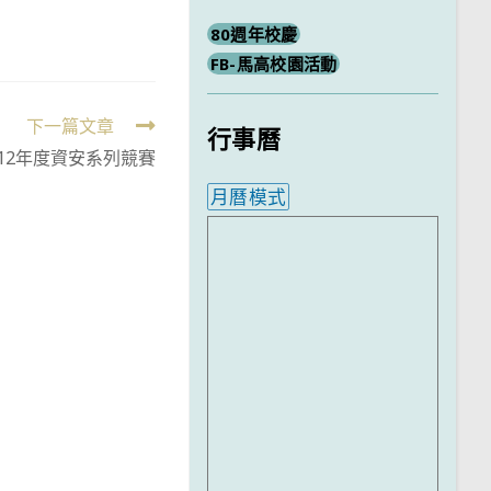
80週年校慶
FB-馬高校園活動
下一篇文章
行事曆
12年度資安系列競賽
月曆模式
內嵌行事曆為視覺預覽，完