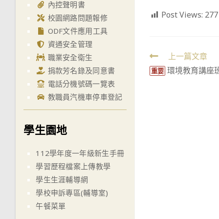
內控聲明書
Post Views:
277
校園網路問題報修
ODF文件應用工具
資通安全管理
Read
上一篇文章
職業安全衛生
環境教育講座
捐款芳名錄及同意書
more
重要
電話分機號碼一覽表
articles
教職員汽機車停車登記
學生園地
112學年度一年級新生手冊
學習歷程檔案上傳教學
學生生涯輔導網
學校申訴專區(輔導室)
午餐菜單