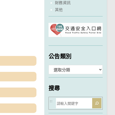
財務資訊
其他
公告類別
分
類
搜尋
搜
:::
尋