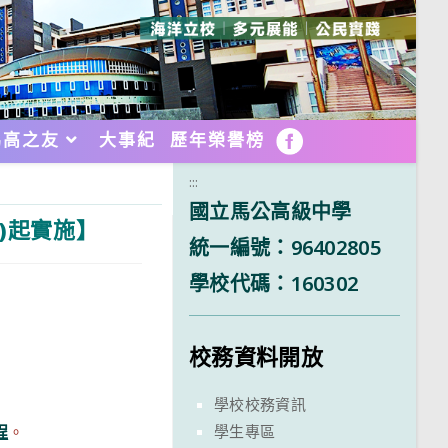
馬高之友
大事紀
歷年榮譽榜
FB
:::
國立馬公高級中學
)起實施】
統一編號：96402805
學校代碼：160302
校務資料開放
學校校務資訊
學生專區
程
。