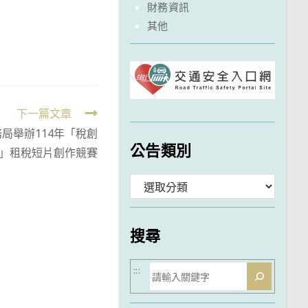
財務資訊
其他
下一篇文章
局舉辦114年「稅創
公告類別
」租稅短片創作競賽
分
類
搜尋
搜
:::
尋