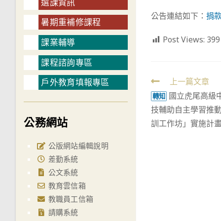
選課資訊
公告連結如下：
捐
暑期重補修課程
Post Views:
399
課業輔導
課程諮詢專區
Read
上一篇文章
戶外教育填報專區
國立虎尾高級中
more
轉知
技輔助自主學習推動
articles
公務網站
訓工作坊」實施計
公版網站編輯說明
差勤系統
公文系統
教育雲信箱
教職員工信箱
請購系統