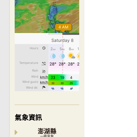
氣象資訊
澎湖縣
一週氣象