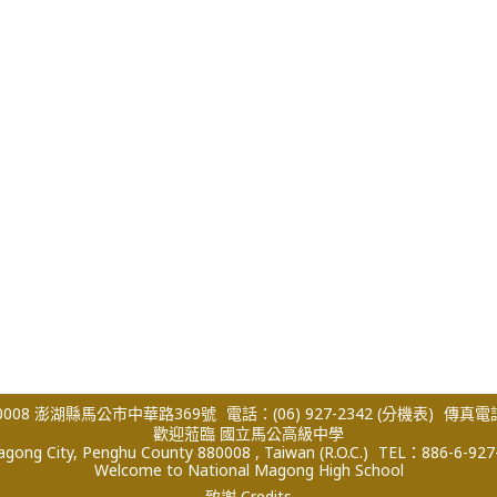
008 澎湖縣馬公市中華路369號
電話：(06) 927-2342
(分機表)
傳真電話：
歡迎蒞臨 國立馬公高級中學
ong City, Penghu County 880008 , Taiwan (R.O.C.)
TEL：886-6-927
Welcome to National Magong High School
致謝 Credits