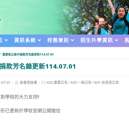
位
資訊系統
校務章則
招生升學資訊
/
重要馬公高中捐款芳名錄更新114.07.01
款芳名錄更新114.07.01
Post
Post
-07-01
秘書室秘書
A02.重要公告
/
A03.一般公告
/
B01.校長室公告
author:
category:
d:
對學校的大力支持!!
情形已更新於學校官網公開徵信
。