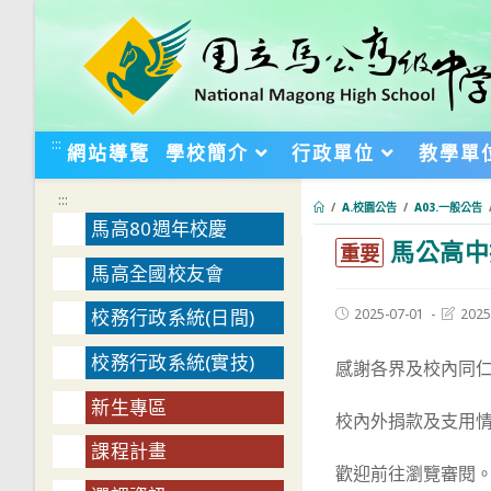
跳
轉
至
主
要
:::
網站導覽
學校簡介
行政單位
教學單
內
容
:::
/
A.校園公告
/
A03.一般公告
馬高80週年校慶
馬公高中捐
:::
重要
馬高全國校友會
Post
Post
2025-07-01
2025
校務行政系統(日間)
published:
last
modifie
校務行政系統(實技)
感謝各界及校內同仁
新生專區
校內外捐款及支用
課程計畫
歡迎前往瀏覽審閱