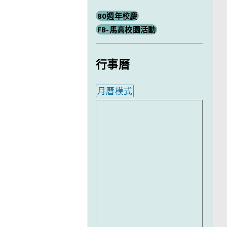
80週年校慶
FB-馬高校園活動
行事曆
月曆模式
內嵌行事曆為視覺預覽，完