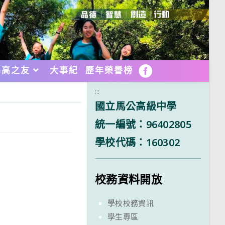
馬高之友
大事紀
歷年榮譽榜
FB
:::
國立馬公高級中學
統一編號：96402805
學校代碼：160302
校務資料開放
學校校務資訊
學生專區