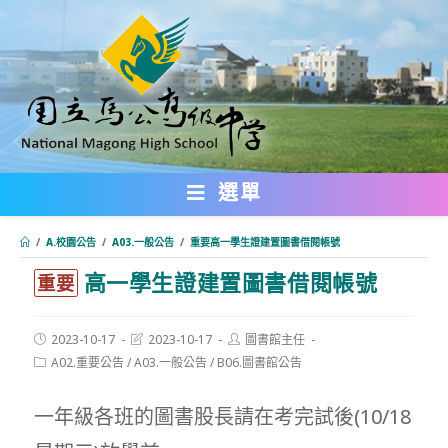
跳
轉
至
主
要
內
選單
容
/
A.校園公告
/
A03.一般公告
/
重要高一學生證建置圖書借閱帳號
高一學生證建置圖書借閱帳號
:::
重要
Post
Post
Post
2023-10-17
2023-10-17
圖書館主任
published:
last
author:
Post
A02.重要公告
/
A03.一般公告
/
B06.圖書館公告
modified:
category:
一年級各班的圖書股長請在考完試後(10/18