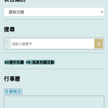
分
類
搜尋
搜
:::
尋
80週年校慶
FB-馬高校園活動
行事曆
月曆模式
內嵌行事曆為視覺預覽，完整行事曆內容請使用