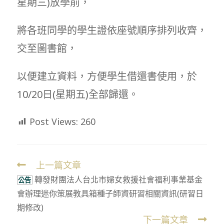
星期三)放學前，
將各班同學的學生證依座號順序排列收齊，
交至圖書館，
以便建立資料，方便學生借還書使用，於
10/20日(星期五)全部歸還。
Post Views:
260
上一篇文章
Read
轉發財團法人台北市婦女救援社會福利事業基金
more
公告
會辦理迷你策展教具箱種子師資研習相關資訊(研習日
articles
期修改)
下一篇文章