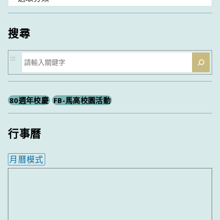
類
搜尋
搜
:::
尋
80週年校慶
FB-馬高校園活動
行事曆
月曆模式
內嵌行事曆為視覺預覽，完整行事曆內容請使用