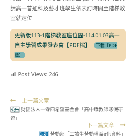
請高一普通科及藝才班學生依表訂時間至階梯教
室就定位
更新版113-1階梯教室座位圖-114.01.03高一
自主學習成果發表會【PDF檔】
下載【PDF
檔】
Post Views:
246
上一篇文章
Read
財團法人一零四希望基金會「高中職教師寒假研
more
公告
習」
articles
下一篇文章
勞動部「工讀生勞動權益e化資料」
轉知