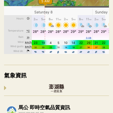
氣象資訊
澎湖縣
一週氣象
內嵌空氣品質小工具為視覺預覽，完整即時空氣