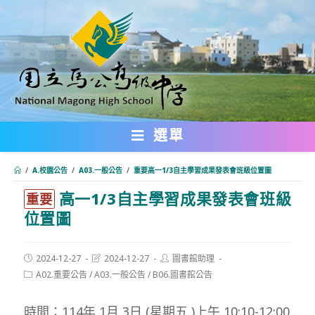
跳
轉
至
主
要
內
選單
容
/
A.校園公告
/
A03.一般公告
/
重要高一1/3自主學習成果發表會班級位置圖
高一1/3自主學習成果發表會班級
:::
重要
位置圖
Post
Post
Post
2024-12-27
2024-12-27
圖書館助理
published:
last
author:
Post
A02.重要公告
/
A03.一般公告
/
B06.圖書館公告
modified:
category:
時間：114年 1月 3日 (星期五 )上午 10:10-12:00