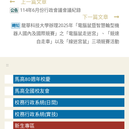
上一篇文章
Read
114年6月份行政會議會議紀錄
more
公告
下一篇文章
articles
龍華科技大學辦理2025年「電腦鼠暨智慧輪型機
轉知
器人國內及國際競賽」之「電腦鼠走迷宮」、「競速
自走車」以及「線迷宮鼠」三項競賽活動
:::
馬高80週年校慶
馬高全國校友會
校務行政系統(日間)
校務行政系統(實技)
新生專區