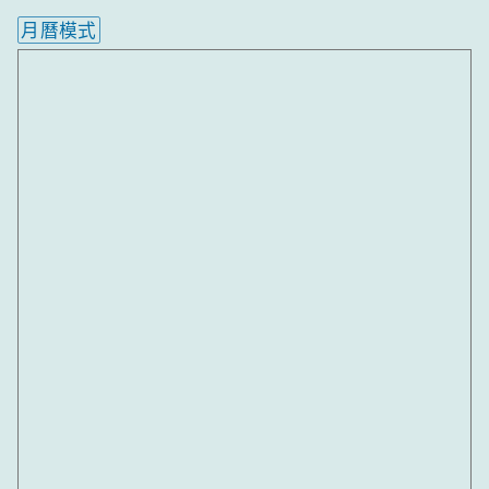
月曆模式
內嵌行事曆為視覺預覽，完整行事曆內容請使用