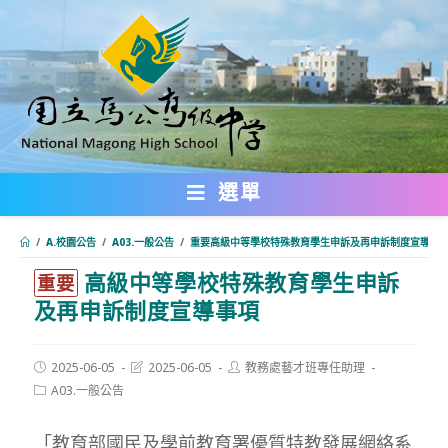
跳
轉
至
主
要
內
選單
容
/
A.校園公告
/
A03.一般公告
/
重要高級中等學校特殊教育學生申訴及再申訴制度宣導事
高級中等學校特殊教育學生申訴
:::
重要
及再申訴制度宣導事項
Post
Post
Post
2025-06-05
2025-06-05
教務處藝才班專任助理
published:
last
author:
Post
A03.一般公告
modified:
category:
「教育部國民及學前教育署優質特教發展網絡系