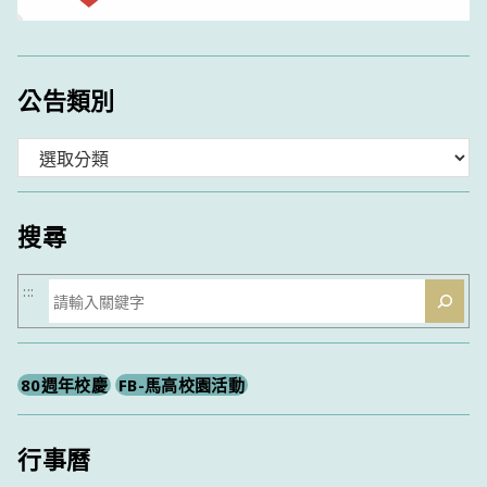
公告類別
分
類
搜尋
搜
:::
尋
80週年校慶
FB-馬高校園活動
行事曆