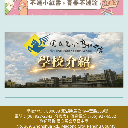
:::
學校地址：880008 澎湖縣馬公市中華路369號
電話：(06) 927-2342
(分機表)
傳真電話：(06) 927-6502
歡迎蒞臨 國立馬公高級中學
No. 369, Zhonghua Rd., Magong City, Penghu County