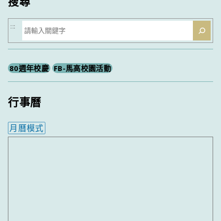
搜尋
搜
:::
尋
80週年校慶
FB-馬高校園活動
行事曆
月曆模式
內嵌行事曆為視覺預覽，完整行事曆內容請使用