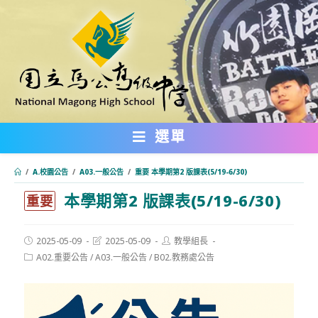
跳
轉
至
主
要
內
選單
容
/
A.校園公告
/
A03.一般公告
/
重要 本學期第2 版課表(5/19-6/30)
本學期第2 版課表(5/19-6/30)
:::
重要
Post
Post
Post
2025-05-09
2025-05-09
教學組長
published:
last
author:
Post
A02.重要公告
/
A03.一般公告
/
B02.教務處公告
modified:
category: