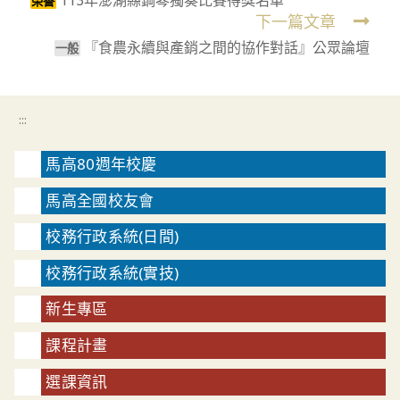
more
榮譽
下一篇文章
articles
『食農永續與產銷之間的協作對話』公眾論壇
⼀般
:::
馬高80週年校慶
馬高全國校友會
校務行政系統(日間)
校務行政系統(實技)
新生專區
課程計畫
選課資訊