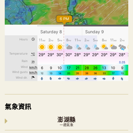
氣象資訊
澎湖縣
一週氣象