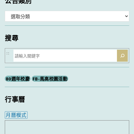
公告類別
分
類
搜尋
搜
:::
尋
80週年校慶
FB-馬高校園活動
行事曆
月曆模式
內嵌行事曆為視覺預覽，完整行事曆內容請使用