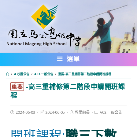
跳
轉
至
主
要
內
選單
容
/
A.校園公告
/
A03.一般公告
/
重要-高三重補修第二階段申請開班課程
-高三重補修第二階段申請開班課
:::
重要
程
Post
Post
Post
Post
2024-06-03
2024-06-05
教學組長
A03.一般公告
published:
last
author:
category:
modified:
開班課程:
職三下數