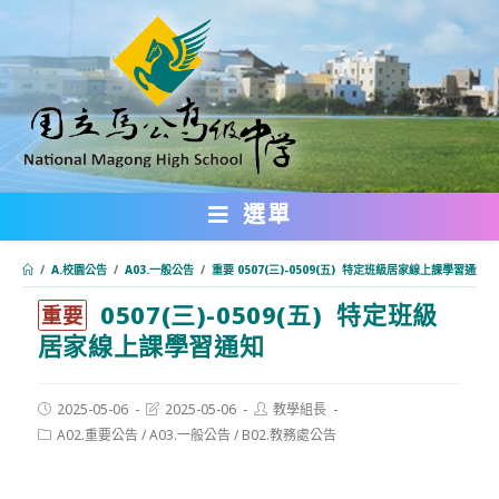
跳
轉
至
主
要
內
選單
容
/
A.校園公告
/
A03.一般公告
/
重要 0507(三)-0509(五) 特定班級居家線上課學習通知
0507(三)-0509(五) 特定班級
:::
重要
居家線上課學習通知
Post
Post
Post
2025-05-06
2025-05-06
教學組長
published:
last
author:
Post
A02.重要公告
/
A03.一般公告
/
B02.教務處公告
modified:
category: