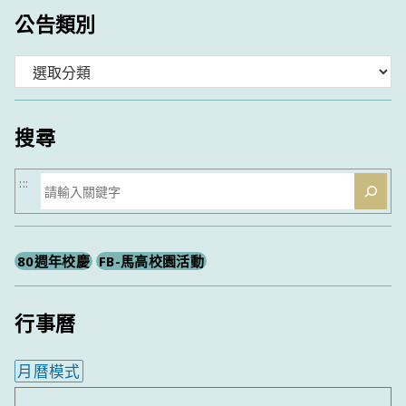
公告類別
分
類
搜尋
搜
:::
尋
80週年校慶
FB-馬高校園活動
行事曆
月曆模式
內嵌行事曆為視覺預覽，完整行事曆內容請使用