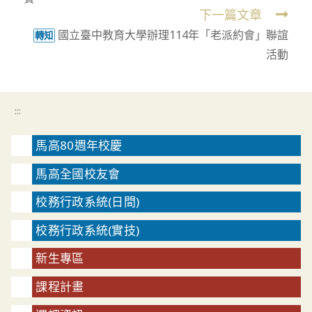
articles
下一篇文章
國立臺中教育大學辦理114年「老派約會」聯誼
轉知
活動
:::
馬高80週年校慶
馬高全國校友會
校務行政系統(日間)
校務行政系統(實技)
新生專區
課程計畫