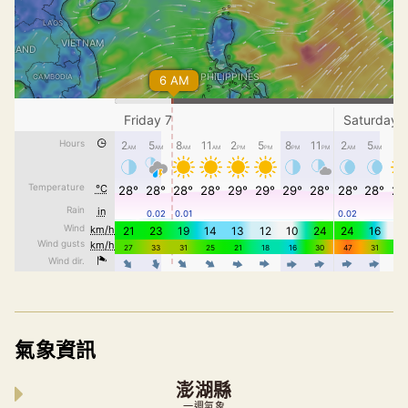
氣象資訊
澎湖縣
一週氣象