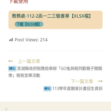
下載使用
教務處-112-2高一二三驗書單【XLSX檔】
下載【XLSX檔】
Post Views:
214
上一篇文章
Read
澎湖縣政府稅務局舉辦「GO兔與稅同歡親子闖關
more
轉知
樂」租稅宣導活動
articles
下一篇文章
113學年度願景計畫招生資訊
轉知
:::