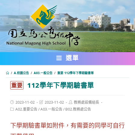
跳
轉
至
主
要
內
選單
容
/
A.校園公告
/
A03.一般公告
/
重要 112學年下學期驗書單
112學年下學期驗書單
:::
重要
Post
Post
Post
2023-11-02
2023-11-02
教務處設備組長
published:
last
author:
Post
A02.重要公告
/
A03.一般公告
/
B02.教務處公告
modified:
category:
下學期驗書單如附件，有需要的同學可自行