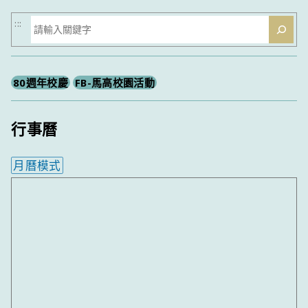
搜
:::
尋
80週年校慶
FB-馬高校園活動
行事曆
月曆模式
內嵌行事曆為視覺預覽，完整行事曆內容請使用