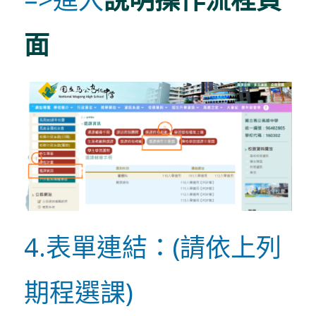
面
4.表單連結：(請依上列
期程選課)