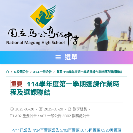
跳
轉
至
主
要
內
選單
容
/
A.校園公告
/
A03.一般公告
/
重要 114學年度第一學期選課作業時程及選課聯結
114學年度第一學期選課作業時
:::
重要
程及選課聯結
Post
Post
Post
2025-05-20
2025-05-20
教學組長
published:
last
author:
Post
A02.重要公告
/
A03.一般公告
/
B02.教務處公告
modified:
category:
4/11已公告,4/24再置頂公告,5/02再置頂,0515再置頂,0520再置頂