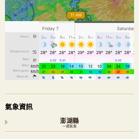
氣象資訊
澎湖縣
一週氣象