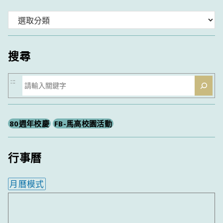
分
類
搜尋
搜
:::
尋
80週年校慶
FB-馬高校園活動
行事曆
月曆模式
內嵌行事曆為視覺預覽，完整行事曆內容請使用