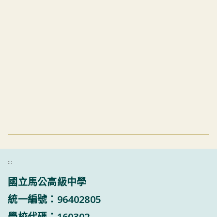
:::
國立馬公高級中學
統一編號：96402805
學校代碼：160302