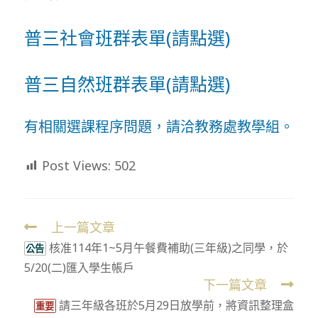
普三社會班群表單
(請點選)
普三自然班群表單
(請點選)
有相關選課程序問題，請洽教務處教學組。
Post Views:
502
上一篇文章
Read
核准114年1~5月午餐費補助(三年級)之同學，於
more
公告
5/20(二)匯入學生帳戶
articles
下一篇文章
請三年級各班於5月29日放學前，將資訊整理盒
重要