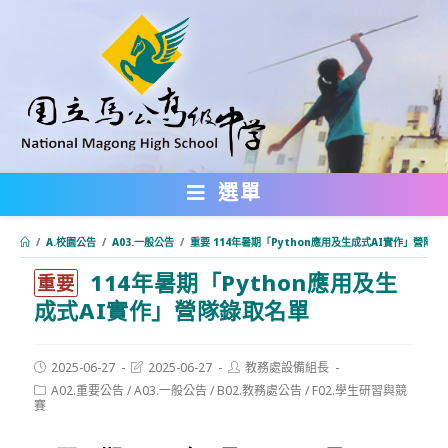
跳
轉
至
主
要
內
選單
容
/
A.校園公告
/
A03.一般公告
/
重要 114年暑期「Python應用及生成式AI實作」營隊錄
114年暑期「Python應用及生
:::
重要
成式AI實作」營隊錄取名單
Post
Post
Post
2025-06-27
2025-06-27
教務處設備組長
published:
last
author:
Post
A02.重要公告
/
A03.一般公告
/
B02.教務處公告
/
F02.學生研習與競
modified:
category:
賽