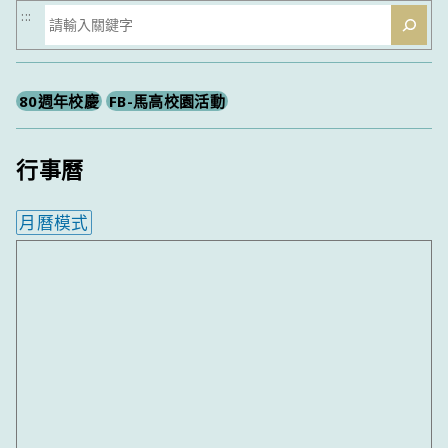
搜
:::
尋
80週年校慶
FB-馬高校園活動
行事曆
月曆模式
內嵌行事曆為視覺預覽，完整行事曆內容請使用