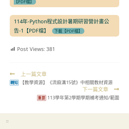
【PDF檔】
114年-Python程式設計暑期研習營計畫公
告-1【PDF檔】
下載【PDF檔】
Post Views:
381
上一篇文章
Read
【教學資源】《流麻溝15號》中相關教材資源
more
轉知
下一篇文章
articles
113學年第2學期學期補考通知/範圍
重要
:::