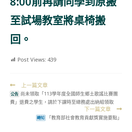
8:00前再請同學到原搬
至試場教室將桌椅搬
回。
Post Views:
439
上一篇文章
Read
尚未領取「113學年度全國師生鄉土歌謠比賽團
more
公告
費」退費之學生，請於下課時至總務處出納組領取
articles
下一篇文章
「教育部社會教育貢獻獎實施要點」
轉知