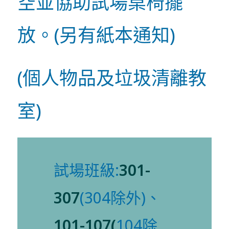
空並協助試場桌椅擺
放。(另有紙本通知)
(個人物品及垃圾清離教
室)
試場班級:
301-
307
(304除外)、
101-107(
104除