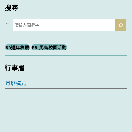
搜尋
搜
:::
尋
80週年校慶
FB-馬高校園活動
行事曆
月曆模式
內嵌行事曆為視覺預覽，完整行事曆內容請使用