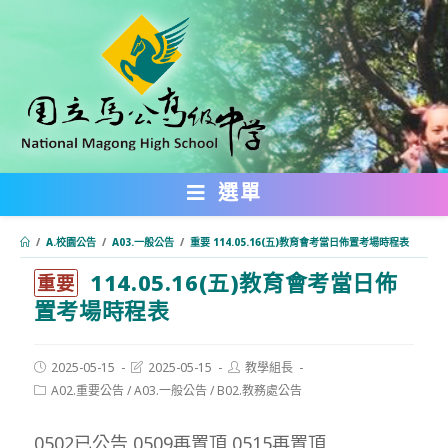
跳
轉
至
主
要
內
選單
容
/
A.校園公告
/
A03.一般公告
/
重要 114.05.16(五)教育會考當日佈置考場時程表
114.05.16(五)教育會考當日佈
:::
重要
置考場時程表
Post
Post
Post
2025-05-15
2025-05-15
教學組長
published:
last
author:
Post
A02.重要公告
/
A03.一般公告
/
B02.教務處公告
modified:
category:
0502已公告 0509再置頂 0515再置頂