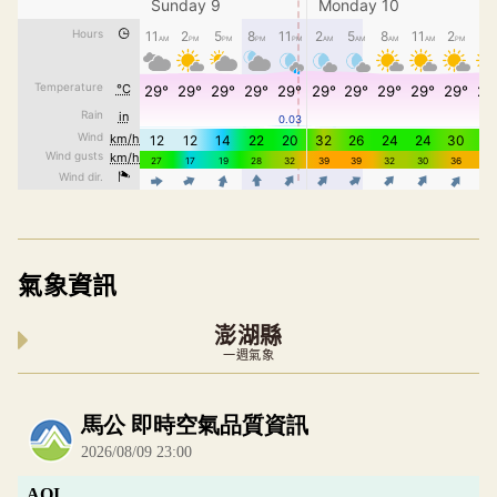
氣象資訊
澎湖縣
一週氣象
內嵌空氣品質小工具為視覺預覽，完整即時空氣