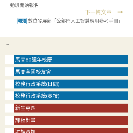
動班開始報名
articles
下一篇文章
數位發展部「公部門人工智慧應用參考手冊」
轉知
:::
馬高80週年校慶
馬高全國校友會
校務行政系統(日間)
校務行政系統(實技)
新生專區
課程計畫
選課資訊