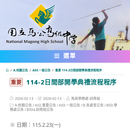
跳
轉
至
主
要
內
選單
容
/
A.校園公告
/
A03.一般公告
/
重要 114-2日間部開學典禮流程程序
114-2日間部開學典禮流程程序
:::
重要
Post
Post
Post
2026-02-13
2026-02-13
馬高學務處-訓育組
published:
last
author:
Post
A.校園公告
/
A02.重要公告
/
A03.一般公告
/
B.各處室公告
/
B03.學
modified:
category:
務處公告
/
B03a.訓育組公告
※ 日期：115.2.23(一)