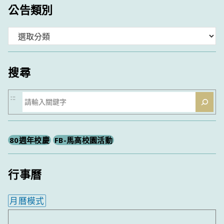
公告類別
分
類
搜尋
搜
:::
尋
80週年校慶
FB-馬高校園活動
行事曆
月曆模式
內嵌行事曆為視覺預覽，完整行事曆內容請使用