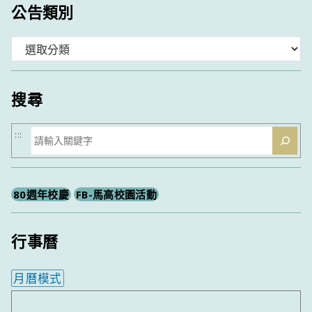
公告類別
分
類
搜尋
搜
:::
尋
80週年校慶
FB-馬高校園活動
行事曆
月曆模式
內嵌行事曆為視覺預覽，完整行事曆內容請使用