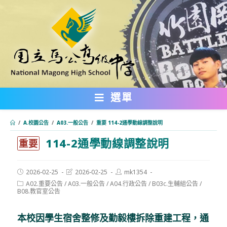
跳
轉
至
主
要
內
選單
容
/
A.校園公告
/
A03.一般公告
/
重要 114-2通學動線調整說明
114-2通學動線調整說明
:::
重要
Post
Post
Post
2026-02-25
2026-02-25
mk1354
published:
last
author:
Post
A02.重要公告
/
A03.一般公告
/
A04.行政公告
/
B03c.生輔組公告
/
modified:
category:
B08.教官室公告
本校因學生宿舍整修及勤毅樓拆除重建工程，通