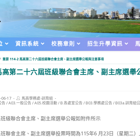
位
資訊系統
校務章則
招生升學資訊
/
重要 114-2 馬高第二十六屆班級聯合會主席、副主席選舉公報與注意事項
2 馬高第二十六屆班級聯合會主席、副主席選舉
Post
-06-17
馬高學務處-訓育組
author:
公告
/
A03.一般公告
/
A05.校園活動
/
B.各處室公告
/
B03.學務處公告
/
B03a.訓育組
d:
屆班級聯合會主席、副主席選舉公報如附件所示
班聯會主席、副主席選舉投票時間為115年6 月23日（星期二）上