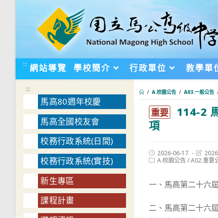
跳
轉
至
主
要
:::
網站導覽
學校簡介
行政單位
教學單
內
容
:::
/
A.校園公告
/
A03.一般公告
馬高80週年校慶
114-
:::
重要
馬高全國校友會
項
校務行政系統(日間)
Post
Post
2026-06-17
2026
校務行政系統(實技)
published:
Post
last
A.校園公告
/
A02.重要
category:
modifie
新生專區
一、馬高第二十六
課程計畫
二、馬高第二十六屆