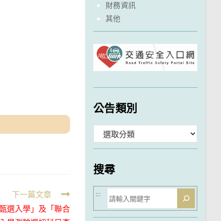
財務資訊
其他
公告類別
分
類
搜尋
搜
下一篇文章
:::
「甄選入學」及「聯合
尋