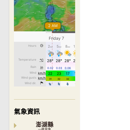
氣象資訊
澎湖縣
一週氣象