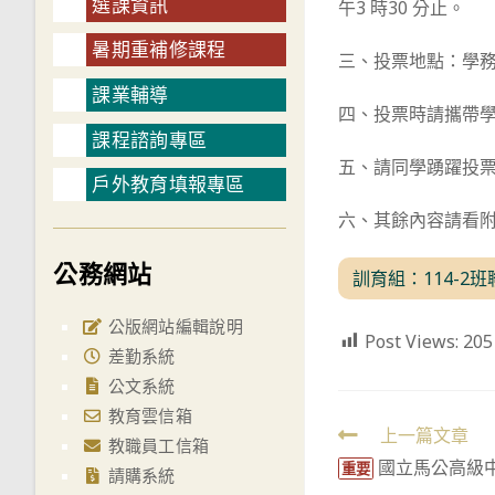
選課資訊
午3 時30 分止。
暑期重補修課程
三、投票地點：學
課業輔導
四、投票時請攜帶
課程諮詢專區
五、請同學踴躍投
戶外教育填報專區
六、其餘內容請看
公務網站
訓育組：114-2
公版網站編輯說明
Post Views:
205
差勤系統
公文系統
教育雲信箱
Read
上一篇文章
教職員工信箱
國立馬公高級
more
重要
請購系統