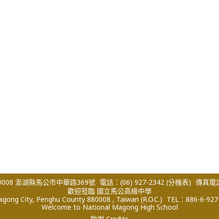
008 澎湖縣馬公市中華路369號
電話：(06) 927-2342
(分機表)
傳真電話：
歡迎蒞臨 國立馬公高級中學
ong City, Penghu County 880008 , Taiwan (R.O.C.)
TEL：886-6-927
Welcome to National Magong High School
致謝 Credits