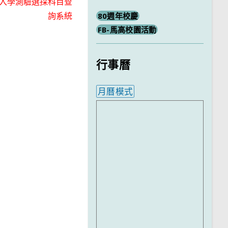
入學測驗選採科目查
詢系統
80週年校慶
FB-馬高校園活動
行事曆
月曆模式
內嵌行事曆為視覺預覽，完