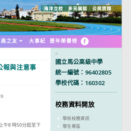
馬高之友
大事紀
歷年榮譽榜
FB
:::
國立馬公高級中學
公報與注意事
統一編號：96402805
學校代碼：160302
公告
校務資料開放
學校校務資訊
午8 時50分起至下
學生專區