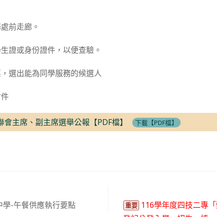
務處前走廊。
學生證或身份證件，以便查驗。
票，選出能為同學服務的候選人
附件
班聯會主席、副主席選舉公報【PDF檔】
下載【PDF檔】
中學-午餐供應執行要點
116學年度四技二專
重要